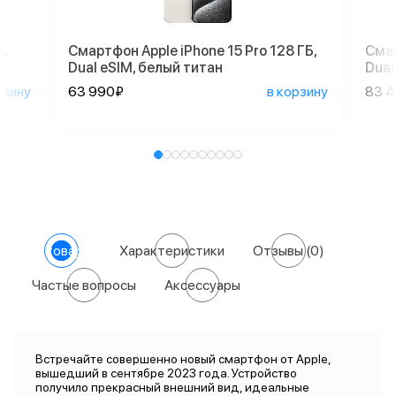
,
Смартфон Apple iPhone 15 Pro 128 ГБ,
Смар
Dual eSIM, белый титан
Dual
рзину
63 990₽
в корзину
83 
О товаре
Характеристики
Отзывы
(0)
Частые вопросы
Аксессуары
Встречайте совершенно новый смартфон от Apple,
вышедший в сентябре 2023 года. Устройство
получило прекрасный внешний вид, идеальные