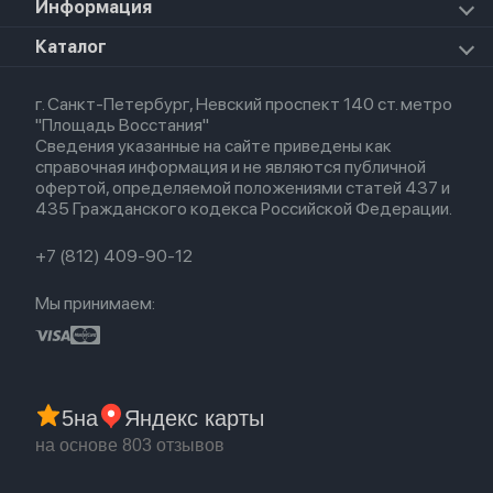
Для iPhone
Информация
Apple TV
Airpods Pro
Apple Watch Series 8
Для iPad
HomePod mini
Airpods Max
Apple Watch SE 2022
О магазине
Каталог
Для Macbook
HomePod 2
Airpods 3
Кредит
Для Apple Watch
AirTag
Airpods 2
Весь каталог
Политика возврата
Airpods (1-е)
г. Санкт-Петербург, Невский проспект 140 ст. метро
Новые поступления
Политика конфиденциальности
EarPods
"Площадь Восстания"
Популярное
Оплата и доставка
Сведения указанные на сайте приведены как
Акции
Партнерская программа
справочная информация и не являются публичной
Гарантия
офертой, определяемой положениями статей 437 и
Обмен и возврат
435 Гражданского кодекса Российской Федерации.
Бонусы
Trade-in
+7 (812) 409-90-12
Мы принимаем:
5
на
Яндекс карты
на основе 803 отзывов