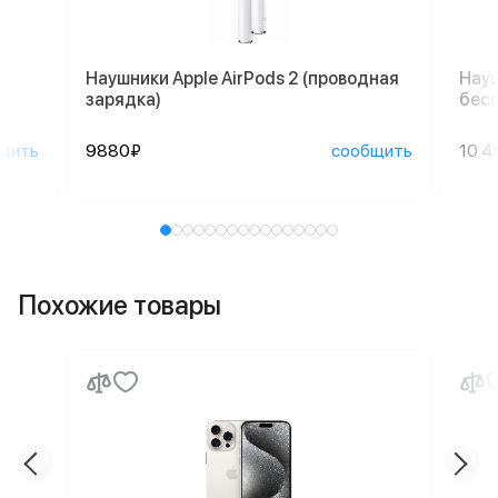
Наушники Apple AirPods 2 (проводная
Науш
зарядка)
бесп
щить
9880₽
сообщить
10 4
Похожие товары