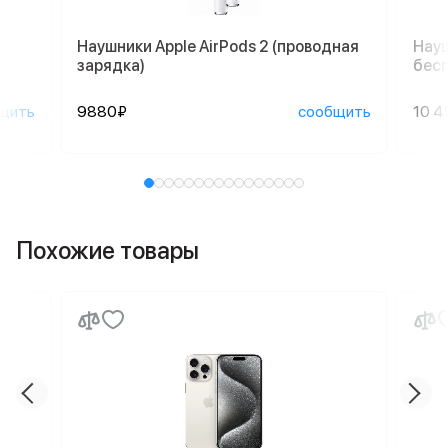
Наушники Apple AirPods 2 (проводная
Науш
зарядка)
бесп
щить
9880₽
сообщить
10 4
Похожие товары