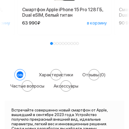
,
Смартфон Apple iPhone 15 Pro 128 ГБ,
Смар
Dual eSIM, белый титан
Dual
рзину
63 990₽
в корзину
90 
О товаре
Характеристики
Отзывы
(0)
Частые вопросы
Аксессуары
Встречайте совершенно новый смартфон от Apple,
вышедший в сентябре 2023 года. Устройство
получило прекрасный внешний вид, идеальные
параметры, легкий вес и инновационные решения.
Среди новых разработок вы найдете замену