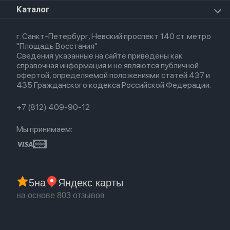
Для iPad
HomePod mini
Airpods Max
Apple Watch SE 2022
О магазине
Каталог
Для Macbook
HomePod 2
Airpods 3
Кредит
Для Apple Watch
AirTag
Airpods 2
Весь каталог
Политика возврата
Airpods (1-е)
г. Санкт-Петербург, Невский проспект 140 ст. метро
Новые поступления
Политика конфиденциальности
EarPods
"Площадь Восстания"
Популярное
Оплата и доставка
Сведения указанные на сайте приведены как
Акции
Партнерская программа
справочная информация и не являются публичной
Гарантия
офертой, определяемой положениями статей 437 и
Обмен и возврат
435 Гражданского кодекса Российской Федерации.
Бонусы
Trade-in
+7 (812) 409-90-12
Мы принимаем:
5
на
Яндекс карты
на основе 803 отзывов