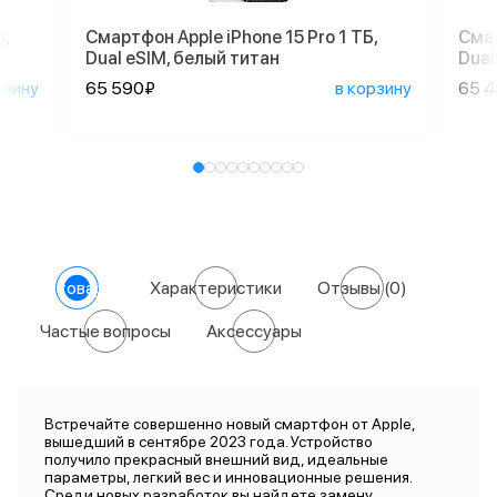
,
Смартфон Apple iPhone 15 Pro 1 ТБ,
Смар
Dual eSIM, белый титан
Dual
рзину
65 590₽
в корзину
65 
О товаре
Характеристики
Отзывы
(0)
Частые вопросы
Аксессуары
Встречайте совершенно новый смартфон от Apple,
вышедший в сентябре 2023 года. Устройство
получило прекрасный внешний вид, идеальные
параметры, легкий вес и инновационные решения.
Среди новых разработок вы найдете замену