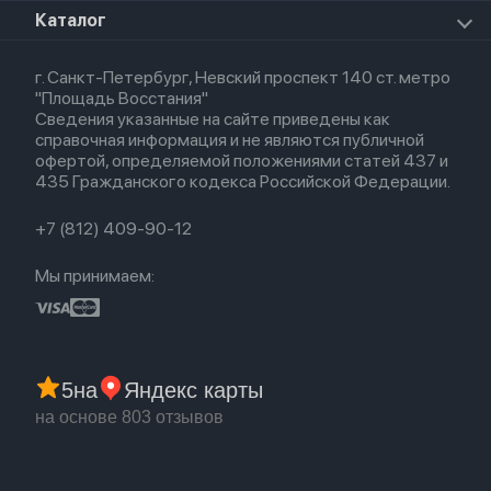
Для iPad
HomePod mini
Airpods Max
Apple Watch SE 2022
О магазине
Каталог
Для Macbook
HomePod 2
Airpods 3
Кредит
Для Apple Watch
AirTag
Airpods 2
Весь каталог
Политика возврата
Airpods (1-е)
г. Санкт-Петербург, Невский проспект 140 ст. метро
Новые поступления
Политика конфиденциальности
EarPods
"Площадь Восстания"
Популярное
Оплата и доставка
Сведения указанные на сайте приведены как
Акции
Партнерская программа
справочная информация и не являются публичной
Гарантия
офертой, определяемой положениями статей 437 и
Обмен и возврат
435 Гражданского кодекса Российской Федерации.
Бонусы
Trade-in
+7 (812) 409-90-12
Мы принимаем:
5
на
Яндекс карты
на основе 803 отзывов