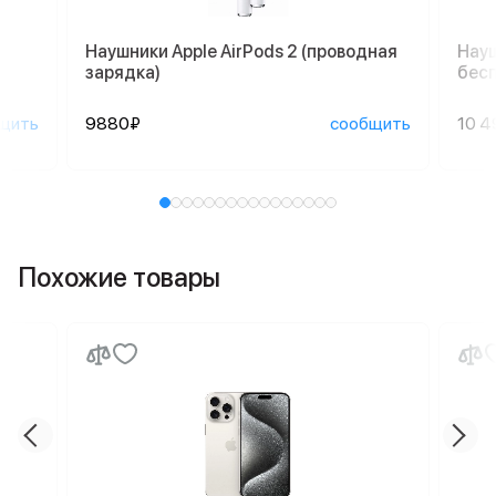
Наушники Apple AirPods 2 (проводная
Науш
зарядка)
бесп
щить
9880₽
сообщить
10 4
Похожие товары