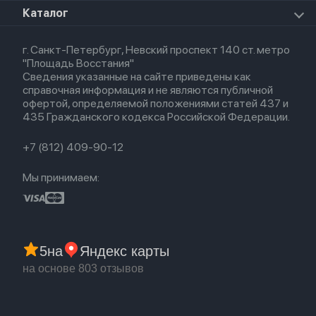
Для iPad
HomePod mini
Airpods Max
Apple Watch SE 2022
О магазине
Каталог
Для Macbook
HomePod 2
Airpods 3
Кредит
Для Apple Watch
AirTag
Airpods 2
Весь каталог
Политика возврата
Airpods (1-е)
г. Санкт-Петербург, Невский проспект 140 ст. метро
Новые поступления
Политика конфиденциальности
EarPods
"Площадь Восстания"
Популярное
Оплата и доставка
Сведения указанные на сайте приведены как
Акции
Партнерская программа
справочная информация и не являются публичной
Гарантия
офертой, определяемой положениями статей 437 и
Обмен и возврат
435 Гражданского кодекса Российской Федерации.
Бонусы
Trade-in
+7 (812) 409-90-12
Мы принимаем:
5
на
Яндекс карты
на основе 803 отзывов