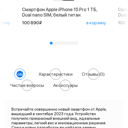
,
Смартфон Apple iPhone 15 Pro 1 ТБ,
Смар
Dual nano SIM, белый титан
Dual
рзину
100 890₽
в корзину
100 
О товаре
Характеристики
Отзывы
(0)
Частые вопросы
Аксессуары
Встречайте совершенно новый смартфон от Apple,
вышедший в сентябре 2023 года. Устройство
получило прекрасный внешний вид, идеальные
параметры, легкий вес и инновационные решения.
Среди новых разработок вы найдете замену