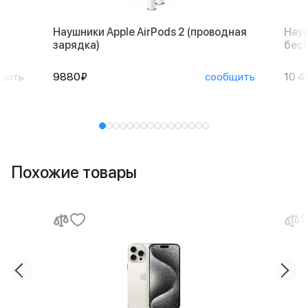
Наушники Apple AirPods 2 (проводная
Науш
зарядка)
бесп
щить
9880₽
сообщить
10 4
Похожие товары