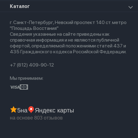
Для iPad
HomePod mini
Airpods Max
Apple Watch SE 2022
О магазине
Каталог
Для Macbook
HomePod 2
Airpods 3
Кредит
Для Apple Watch
AirTag
Airpods 2
Весь каталог
Политика возврата
Airpods (1-е)
г. Санкт-Петербург, Невский проспект 140 ст. метро
Новые поступления
Политика конфиденциальности
EarPods
"Площадь Восстания"
Популярное
Оплата и доставка
Сведения указанные на сайте приведены как
Акции
Партнерская программа
справочная информация и не являются публичной
Гарантия
офертой, определяемой положениями статей 437 и
Обмен и возврат
435 Гражданского кодекса Российской Федерации.
Бонусы
Trade-in
+7 (812) 409-90-12
Мы принимаем:
5
на
Яндекс карты
на основе 803 отзывов