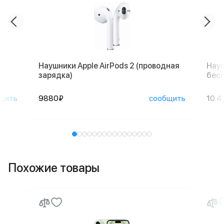
Наушники Apple AirPods 2 (проводная
Науш
зарядка)
бесп
щить
9880₽
сообщить
10 4
Похожие товары