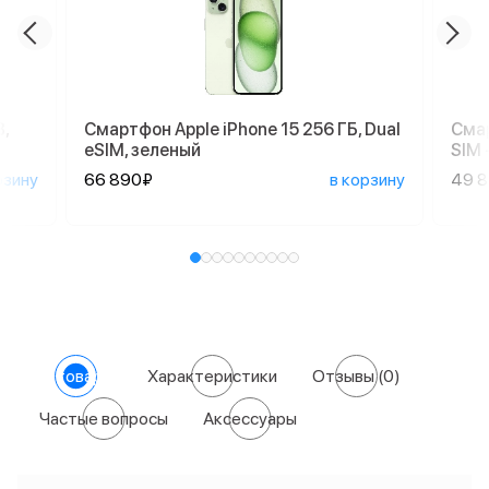
,
Смартфон Apple iPhone 15 256 ГБ, Dual
Смар
eSIM, зеленый
SIM 
рзину
66 890₽
в корзину
49 
О товаре
Характеристики
Отзывы
(0)
Частые вопросы
Аксессуары