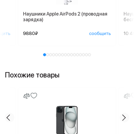
Наушники Apple AirPods 2 (проводная
Науш
зарядка)
бесп
щить
9880₽
сообщить
10 4
Похожие товары