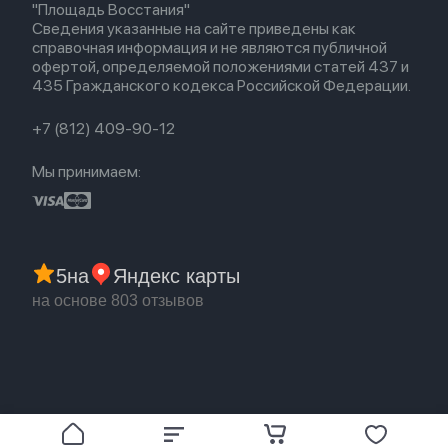
EarPods
"Площадь Восстания"
Популярное
Оплата и доставка
Сведения указанные на сайте приведены как
Акции
Партнерская программа
справочная информация и не являются публичной
Гарантия
офертой, определяемой положениями статей 437 и
Обмен и возврат
435 Гражданского кодекса Российской Федерации.
Бонусы
Trade-in
+7 (812) 409-90-12
Мы принимаем:
5
на
Яндекс карты
на основе 803 отзывов