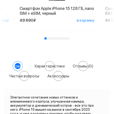
,
Смартфон Apple iPhone 15 128 ГБ, nano
Смар
SIM + eSIM, черный
SIM 
рзину
49 890₽
в корзину
48 
О товаре
Характеристики
Отзывы
(0)
Частые вопросы
Аксессуары
Элегантное сочетание новых оттенков и
алюминиевого корпуса, улучшенная камера,
аккумулятор и динамический остров - все это про
него. iPhone 15 вышел на рынок в сентябре 2023
года, и уже доступен к покупке, чтобы радовать