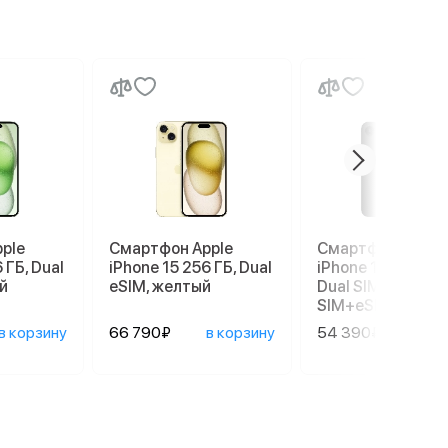
ple
Смартфон Apple
Смартфон Apple
 ГБ, Dual
iPhone 15 256 ГБ, Dual
iPhone 17e 256 G
й
eSIM, желтый
Dual SIM (nano
SIM+eSIM), Black
в корзину
66 790₽
в корзину
54 390₽
в ко