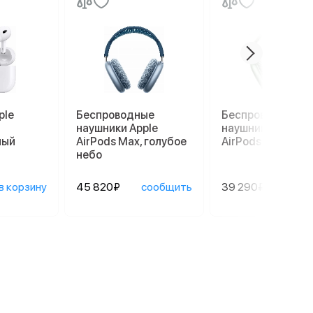
ple
Беспроводные
Беспроводные
наушники Apple
наушники Apple
лый
AirPods Max, голубое
AirPods Max, зел
небо
в корзину
45 820₽
сообщить
39 290₽
сооб