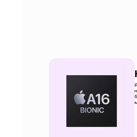
i
н
б