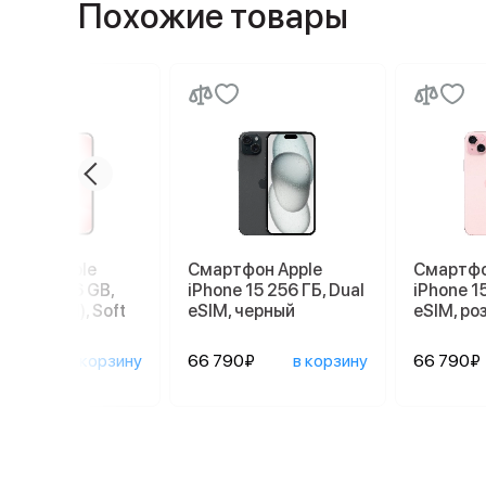
Похожие товары
ртфон Apple
Смартфон Apple
Смартфо
ne 17e 256 GB,
iPhone 15 256 ГБ, Dual
iPhone 15
 SIM (eSIM), Soft
eSIM, черный
eSIM, ро
90₽
в корзину
66 790₽
в корзину
66 790₽