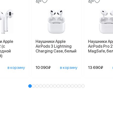
и Apple
Наушники Apple
Наушники Ap
 (с
AirPods 3 Lightning
AirPods Pro 2
одной
Charging Case, белый
MagSafe, бе
й)
в корзину
10 090₽
в корзину
13 690₽