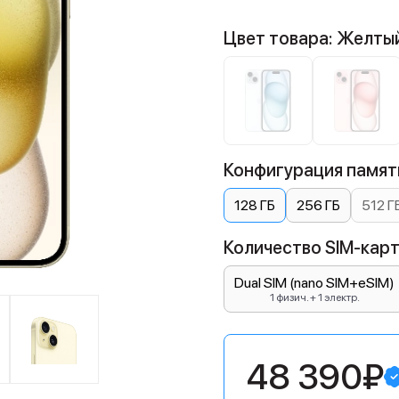
Цвет товара: Желты
Конфигурация памяти
128 ГБ
256 ГБ
512 Г
Количество SIM-карт:
Dual SIM (nano SIM+eSIM)
1 физич. + 1 электр.
48 390₽