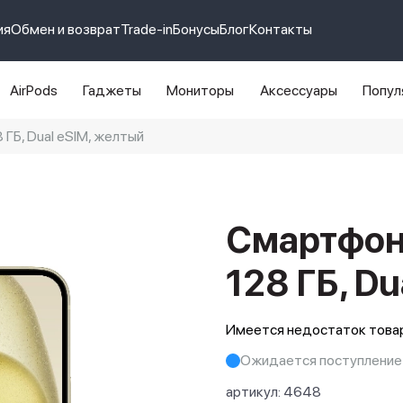
ия
Обмен и возврат
Trade-in
Бонусы
Блог
Контакты
AirPods
Гаджеты
Мониторы
Аксессуары
Попул
 ГБ, Dual eSIM, желтый
e 14 pro max
айфон 14
Смартфон 
128 ГБ, Du
Имеется недостаток товар
Ожидается поступление
артикул:
4648