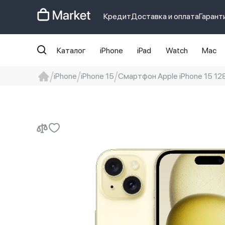
Кредит
Доставка и оплата
Гарант
Каталог
iPhone
iPad
Watch
Mac
iPhone
iPhone 15
Смартфон Apple iPhone 15 128
iphone
айфон
iPhone 14 pro
Iphon