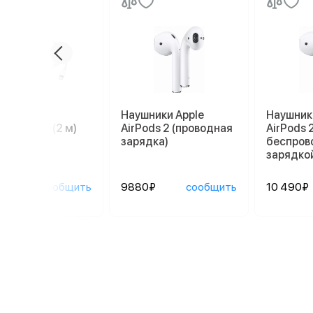
ль Apple
Наушники Apple
Наушник
tning/USB (2 м)
AirPods 2 (проводная
AirPods 2
зарядка)
беспров
зарядко
0₽
сообщить
9880₽
сообщить
10 490₽