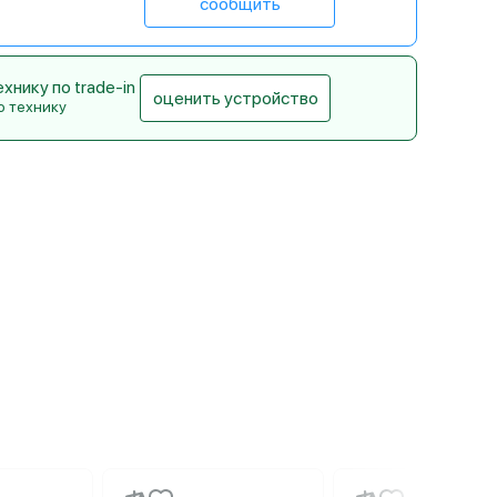
сообщить
нику по trade-in
оценить устройство
ю технику