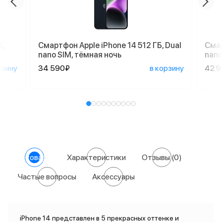
,
Смартфон Apple iPhone 14 512 ГБ, Dual
Смар
nano SIM, тёмная ночь
nano
рзину
34 590₽
в корзину
42 
О товаре
Характеристики
Отзывы
(0)
Частые вопросы
Аксессуары
iPhone 14 представлен в 5 прекрасных оттенке и