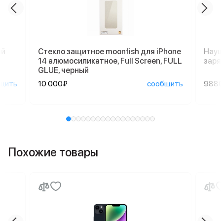
ый
Стекло защитное moonfish для iPhone
Науш
14 алюмосиликатное, Full Screen, FULL
заря
GLUE, черный
щить
10 000₽
сообщить
988
Похожие товары