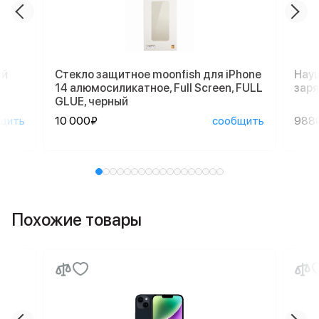
ый
Стекло защитное moonfish для iPhone
Науш
14 алюмосиликатное, Full Screen, FULL
заря
GLUE, черный
щить
10 000₽
сообщить
988
Похожие товары