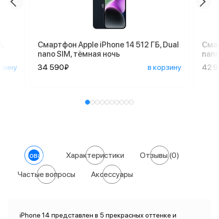
,
Смартфон Apple iPhone 14 512 ГБ, Dual
Смар
nano SIM, тёмная ночь
nano
рзину
34 590₽
в корзину
42 
О товаре
Характеристики
Отзывы
(0)
Частые вопросы
Аксессуары
iPhone 14 представлен в 5 прекрасных оттенке и