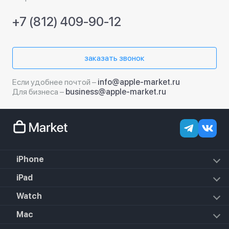
+7 (812) 409-90-12
заказать звонок
Если удобнее почтой –
info@apple-market.ru
Для бизнеса –
business@apple-market.ru
iPhone
iPhone 17e
iPad
iPhone 17 Pro Max
iPad Air (2022)
Watch
iPhone 17 Pro
iPad Mini 6 (2021)
iPhone 17 Air
Apple Watch SE 3 2025
Mac
iPad 10.2 (2021)
iPhone 17
Apple Watch Series 10
iPad 10.9 (2022)
iPhone 16e