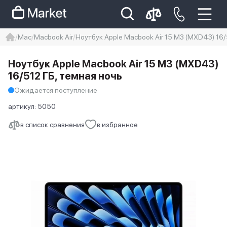
Mac
Macbook Air
Ноутбук Apple Macbook Air 15 M3 (MXD43) 16/
iphone
айфон
iPhone 14 pro
Ноутбук Apple Macbook Air 15 M3 (MXD43)
Iphone 14 pro max
айфон 14
16/512 ГБ, темная ночь
Ожидается поступление
артикул:
5050
в список сравнения
в избранное