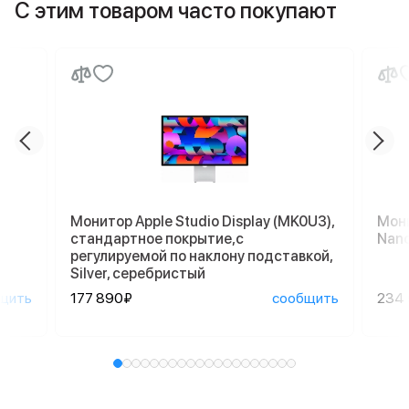
С этим товаром часто покупают
Монитор Apple Studio Display (MK0U3),
Мони
стандартное покрытие,с
Nano
регулируемой по наклону подставкой,
Silver, серебристый
щить
177 890₽
сообщить
234