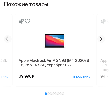
Похожие товары
D3),
Apple MacBook Air MGN93 (M1, 2020) 8
Appl
ГБ, 256 ГБ SSD, серебристый
GPU,
пол
рзину
69 990₽
в корзину
94 