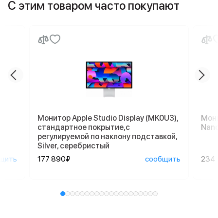
С этим товаром часто покупают
Монитор Apple Studio Display (MK0U3),
Мони
стандартное покрытие,с
Nano
регулируемой по наклону подставкой,
Silver, серебристый
щить
177 890₽
сообщить
234