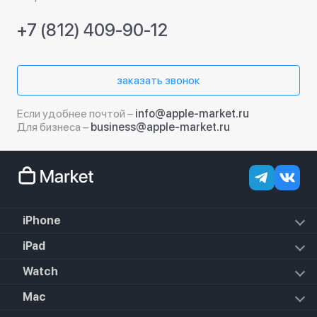
+7 (812) 409-90-12
заказать звонок
Если удобнее почтой –
info@apple-market.ru
Для бизнеса –
business@apple-market.ru
iPhone
iPhone 17e
iPad
iPhone 17 Pro Max
iPad Air (2022)
Watch
iPhone 17 Pro
iPad Mini 6 (2021)
iPhone 17 Air
Apple Watch SE 3 2025
Mac
iPad 10.2 (2021)
iPhone 17
Apple Watch Series 10
iPad 10.9 (2022)
iPhone 16e