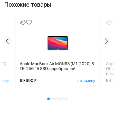
Похожие товары
D3),
Apple MacBook Air MGN93 (M1, 2020) 8
Appl
ГБ, 256 ГБ SSD, серебристый
GPU,
пол
рзину
69 990₽
в корзину
94 