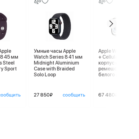
Apple
Умные часы Apple
Apple Watch Ultr
 8 45 мм
Watch Series 8 41 мм
+ Cellular, 49 мм,
s Steel
Midnight Aluminium
корпус из титана
ry Sport
Case with Braided
ремешок Ocean
Solo Loop
белого цвета
сообщить
27 850₽
сообщить
67 480₽
сооб