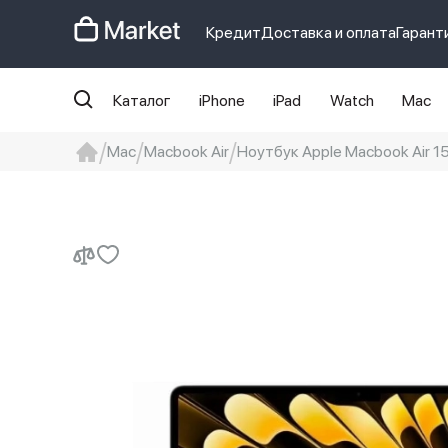
Кредит
Доставка и оплата
Гарант
Каталог
iPhone
iPad
Watch
Mac
Mac
Macbook Air
Ноутбук Apple Macbook Air 1
iphone
айфон
iPhone 14 pro
Iphon