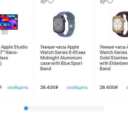
Apple Studio
Умные часы Apple
Умные часы 
27" Nano-
Watch Series 8 45 мм
Watch Series
lass
Midnight Aluminium
Gold Stainles
)
case with Blue Sport
with Elderber
Band
Band
₽
сообщить
28 400₽
сообщить
28 400₽