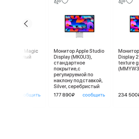
пад Apple Magic
Монитор Apple Studio
Монитор 
kpad 2, белый
Display (MK0U3),
Display 
стандартное
texture g
покрытие,с
(MMYW3
регулируемой по
наклону подставкой,
Silver, серебристый
90₽
сообщить
177 890₽
сообщить
234 500