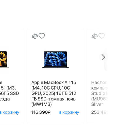
e
Apple MacBook Air 15
Настольный
15" (M3,
(M4, 10C CPU, 10C
компьютер Apple
56ГБ SSD
GPU, 2025) 16 ГБ 512
Studio M4 Max
везда
ГБ SSD, темная ночь
(MU963), 36/512 
(MW1M3)
Silver
в корзину
116 390₽
в корзину
253 490₽
в ко