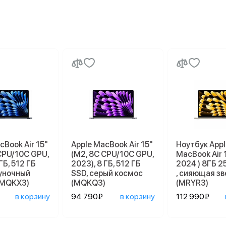
cBook Air 15"
Apple MacBook Air 15"
Ноутбук Appl
CPU/10C GPU,
(M2, 8C CPU/10C GPU,
MacBook Air 
ГБ, 512 ГБ
2023), 8 ГБ, 512 ГБ
2024 ) 8ГБ 2
луночный
SSD, серый космос
, сияющая з
(MQKX3)
(MQKQ3)
(MRYR3)
в корзину
94 790₽
в корзину
112 990₽