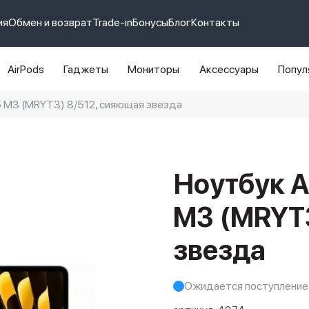
ия
Обмен и возврат
Trade-in
Бонусы
Блог
Контакты
AirPods
Гаджеты
Мониторы
Аксессуары
Попул
5 M3 (MRYT3) 8/512, сияющая звезда
e 14 pro max
айфон 14
Ноутбук A
M3 (MRYT3
звезда
Ожидается поступление