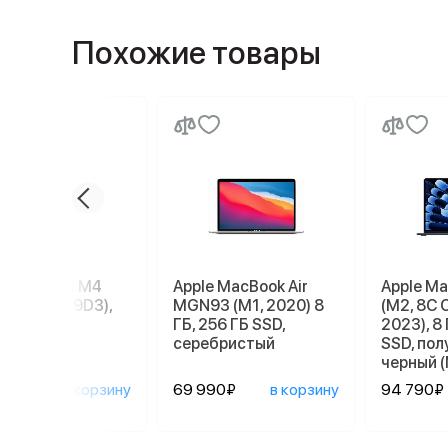
Похожие товары
e Mac mini M4
Apple MacBook Air
Apple Ma
56 ГБ (MU9D3),
MGN93 (M1, 2020) 8
(M2, 8C 
r
ГБ, 256 ГБ SSD,
2023), 8 
серебристый
SSD, по
черный 
090₽
в корзину
69 990₽
в корзину
94 790₽