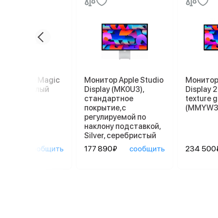
пад Apple Magic
Монитор Apple Studio
Монитор 
kpad 2, белый
Display (MK0U3),
Display 
стандартное
texture g
покрытие,с
(MMYW3
регулируемой по
наклону подставкой,
Silver, серебристый
90₽
сообщить
177 890₽
сообщить
234 500