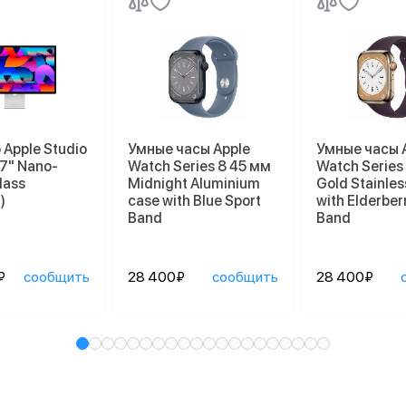
Apple Studio
Умные часы Apple
Умные часы 
27" Nano-
Watch Series 8 45 мм
Watch Series
lass
Midnight Aluminium
Gold Stainles
)
case with Blue Sport
with Elderber
Band
Band
₽
сообщить
28 400₽
сообщить
28 400₽