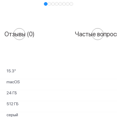
Отзывы
(0)
Частые вопро
15.3"
macOS
24 ГБ
512 ГБ
серый