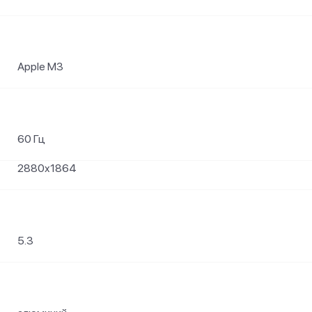
Apple M3
60 Гц
2880x1864
5.3