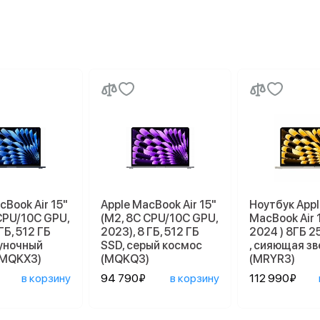
cBook Air 15"
Apple MacBook Air 15"
Ноутбук Appl
CPU/10C GPU,
(M2, 8C CPU/10C GPU,
MacBook Air 
ГБ, 512 ГБ
2023), 8 ГБ, 512 ГБ
2024 ) 8ГБ 2
луночный
SSD, серый космос
, сияющая з
(MQKX3)
(MQKQ3)
(MRYR3)
в корзину
94 790₽
в корзину
112 990₽