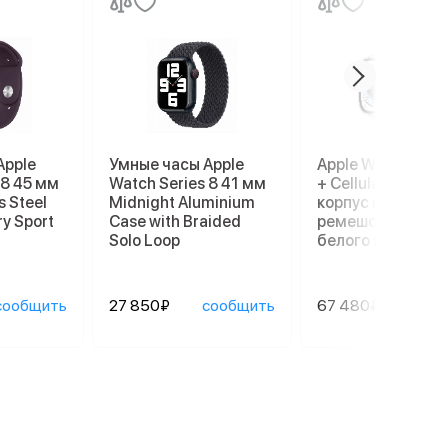
Apple
Умные часы Apple
Apple Watch Ultr
 8 45 мм
Watch Series 8 41 мм
+ Cellular, 49 мм,
s Steel
Midnight Aluminium
корпус из титана
ry Sport
Case with Braided
ремешок Ocean
Solo Loop
белого цвета
сообщить
27 850₽
сообщить
67 480₽
сооб