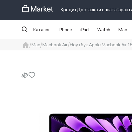
Кредит
Доставка и оплата
Гарант
Каталог
iPhone
iPad
Watch
Mac
Mac
Macbook Air
Ноутбук Apple Macbook Air 1
iphone
айфон
iPhone 14 pro
Iphon