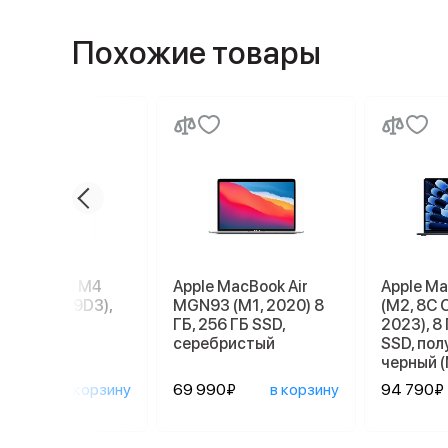
Похожие товары
e Mac mini M4
Apple MacBook Air
Apple Ma
56 ГБ (MU9D3),
MGN93 (M1, 2020) 8
(M2, 8C 
r
ГБ, 256 ГБ SSD,
2023), 8 
серебристый
SSD, по
черный 
090₽
в корзину
69 990₽
в корзину
94 790₽