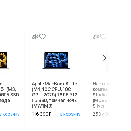
e
Apple MacBook Air 15
Настольный
15" (M3,
(M4, 10C CPU, 10C
компьютер Apple
56ГБ SSD
GPU, 2025) 16 ГБ 512
Studio M4 Max
везда
ГБ SSD, темная ночь
(MU963), 36/512 
(MW1M3)
Silver
в корзину
116 390₽
в корзину
253 490₽
в ко