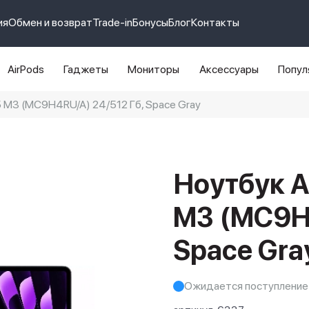
ия
Обмен и возврат
Trade-in
Бонусы
Блог
Контакты
AirPods
Гаджеты
Мониторы
Аксессуары
Попул
5 M3 (MC9H4RU/A) 24/512 Гб, Space Gray
e 14 pro max
айфон 14
Ноутбук A
M3 (MC9H4
Space Gra
Ожидается поступление