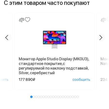
С этим товаром часто покупают
Монитор Apple Studio Display (MK0U3),
Мони
стандартное покрытие,с
Nano
регулируемой по наклону подставкой,
Silver, серебристый
щить
177 890₽
сообщить
234