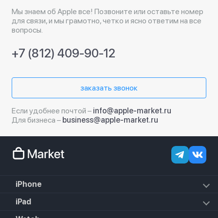
Мы знаем об Apple все! Позвоните или оставьте номер
для связи, и мы грамотно, четко и ясно ответим на все
вопросы.
+7 (812) 409-90-12
заказать звонок
Если удобнее почтой –
info@apple-market.ru
Для бизнеса –
business@apple-market.ru
iPhone
iPhone 17e
iPad
iPhone 17 Pro Max