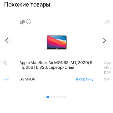
Похожие товары
D3),
Apple MacBook Air MGN93 (M1, 2020) 8
Appl
ГБ, 256 ГБ SSD, серебристый
GPU,
пол
рзину
69 990₽
в корзину
94 