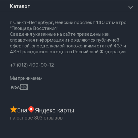
Для iPad
HomePod mini
Airpods Max
Apple Watch SE 2022
О магазине
Каталог
Для Macbook
HomePod 2
Airpods 3
Кредит
Для Apple Watch
AirTag
Airpods 2
Весь каталог
Политика возврата
Airpods (1-е)
г. Санкт-Петербург, Невский проспект 140 ст. метро
Новые поступления
Политика конфиденциальности
EarPods
"Площадь Восстания"
Популярное
Оплата и доставка
Сведения указанные на сайте приведены как
Акции
Партнерская программа
справочная информация и не являются публичной
Гарантия
офертой, определяемой положениями статей 437 и
Обмен и возврат
435 Гражданского кодекса Российской Федерации.
Бонусы
Trade-in
+7 (812) 409-90-12
Мы принимаем:
5
на
Яндекс карты
на основе 803 отзывов