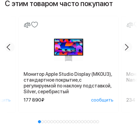
С этим товаром часто покупают
Монитор Apple Studio Display (MK0U3),
Мони
стандартное покрытие,с
Nano
регулируемой по наклону подставкой,
Silver, серебристый
щить
177 890₽
сообщить
234