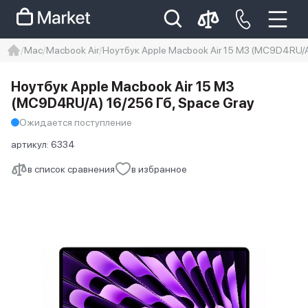
Mac
Macbook Air
Ноутбук Apple Macbook Air 15 M3 (MC9D4RU/A
iphone
айфон
iPhone 14 pro
Ноутбук Apple Macbook Air 15 M3
Iphone 14 pro max
айфон 14
(MC9D4RU/A) 16/256 Гб, Space Gray
Ожидается поступление
артикул:
6334
в список сравнения
в избранное