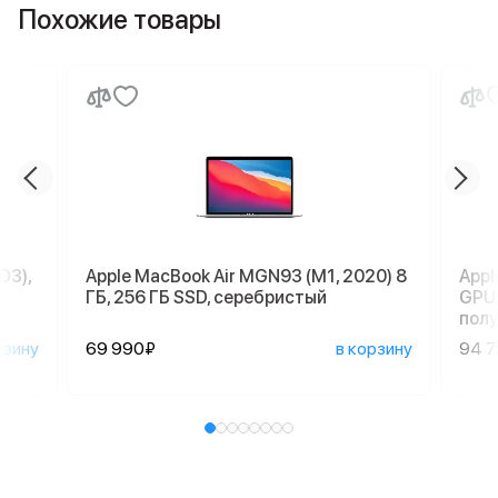
Похожие товары
D3),
Apple MacBook Air MGN93 (M1, 2020) 8
Appl
ГБ, 256 ГБ SSD, серебристый
GPU,
пол
рзину
69 990₽
в корзину
94 