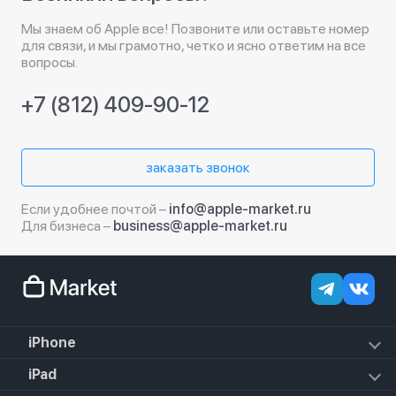
Мы знаем об Apple все! Позвоните или оставьте номер
для связи, и мы грамотно, четко и ясно ответим на все
вопросы.
+7 (812) 409-90-12
заказать звонок
Если удобнее почтой –
info@apple-market.ru
Для бизнеса –
business@apple-market.ru
iPhone
iPhone 17e
iPad
iPhone 17 Pro Max