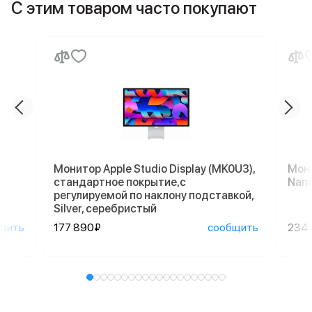
С этим товаром часто покупают
Монитор Apple Studio Display (MK0U3),
Мони
стандартное покрытие,с
Nano
регулируемой по наклону подставкой,
Silver, серебристый
щить
177 890₽
сообщить
234