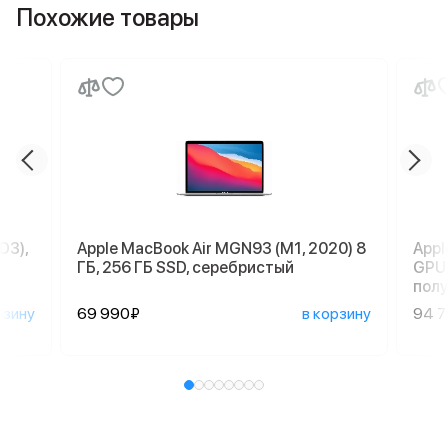
Похожие товары
D3),
Apple MacBook Air MGN93 (M1, 2020) 8
Appl
ГБ, 256 ГБ SSD, серебристый
GPU,
пол
рзину
69 990₽
в корзину
94 