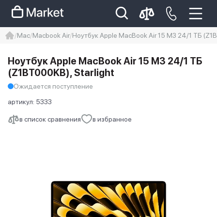
Mac
Macbook Air
Ноутбук Apple MacBook Air 15 M3 24/1 ТБ (Z1B
iphone
айфон
iPhone 14 pro
Ноутбук Apple MacBook Air 15 M3 24/1 ТБ
Iphone 14 pro max
айфон 14
(Z1BT000KB), Starlight
Ожидается поступление
артикул:
5333
в список сравнения
в избранное