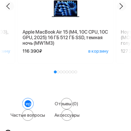
D3),
Apple MacBook Air 15 (M4, 10C CPU, 10C
Ноут
GPU, 2025) 16 ГБ 512 ГБ SSD, темная
(MC6
ночь (MW1M3)
голу
рзину
116 390₽
в корзину
127 
Характеристики
Отзывы
(0)
Частые вопросы
Аксессуары