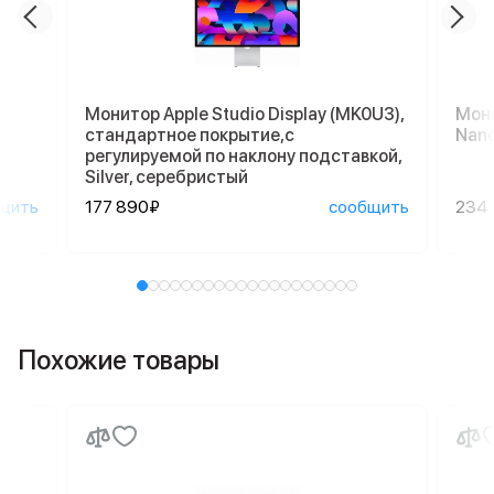
Монитор Apple Studio Display (MK0U3),
Мони
стандартное покрытие,с
Nano
регулируемой по наклону подставкой,
Silver, серебристый
щить
177 890₽
сообщить
234
Похожие товары