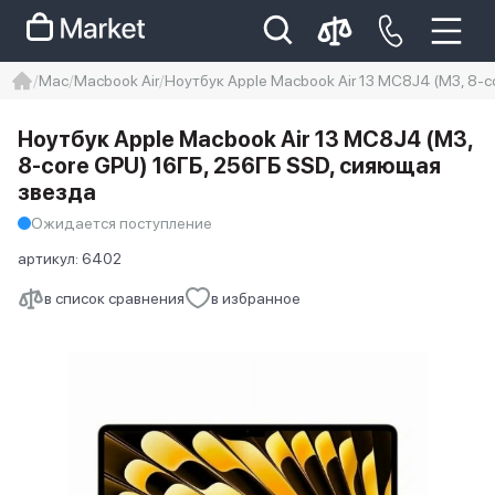
Mac
Macbook Air
Ноутбук Apple Macbook Air 13 MC8J4 (M3, 8-
iphone
айфон
iPhone 14 pro
Ноутбук Apple Macbook Air 13 MC8J4 (M3,
Iphone 14 pro max
айфон 14
8-core GPU) 16ГБ, 256ГБ SSD, сияющая
звезда
Ожидается поступление
артикул:
6402
в список сравнения
в избранное