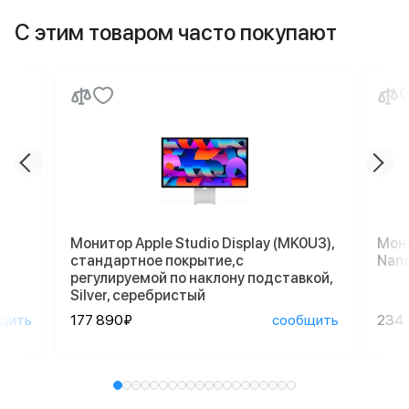
С этим товаром часто покупают
Монитор Apple Studio Display (MK0U3),
Мони
стандартное покрытие,с
Nano
регулируемой по наклону подставкой,
Silver, серебристый
щить
177 890₽
сообщить
234