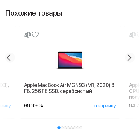
Похожие товары
D3),
Apple MacBook Air MGN93 (M1, 2020) 8
Appl
ГБ, 256 ГБ SSD, серебристый
GPU,
пол
рзину
69 990₽
в корзину
94 