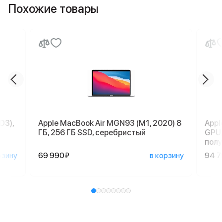
Похожие товары
D3),
Apple MacBook Air MGN93 (M1, 2020) 8
Appl
ГБ, 256 ГБ SSD, серебристый
GPU,
пол
рзину
69 990₽
в корзину
94 