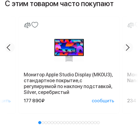
С этим товаром часто покупают
Монитор Apple Studio Display (MK0U3),
Мони
стандартное покрытие,с
Nano
регулируемой по наклону подставкой,
Silver, серебристый
щить
177 890₽
сообщить
234