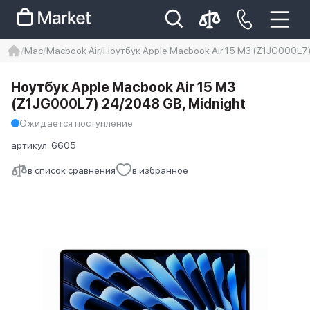
Mac
Macbook Air
Ноутбук Apple Macbook Air 15 M3 (Z1JG000L7)
iphone
айфон
iPhone 14 pro
Ноутбук Apple Macbook Air 15 M3
Iphone 14 pro max
айфон 14
(Z1JG000L7) 24/2048 GB, Midnight
Ожидается поступление
артикул:
6605
в список сравнения
в избранное