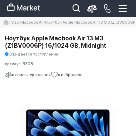
Mac
Macbook Air
Ноутбук Apple Macbook Air 13 M3 (Z1BV0006P)
iphone
айфон
iPhone 14 pro
Ноутбук Apple Macbook Air 13 M3
Iphone 14 pro max
айфон 14
(Z1BV0006P) 16/1024 GB, Midnight
Ожидается поступление
артикул:
5308
в список сравнения
в избранное