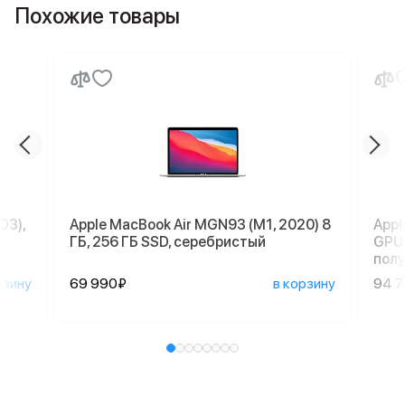
Похожие товары
D3),
Apple MacBook Air MGN93 (M1, 2020) 8
Appl
ГБ, 256 ГБ SSD, серебристый
GPU,
пол
рзину
69 990₽
в корзину
94 