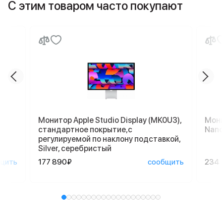
С этим товаром часто покупают
Монитор Apple Studio Display (MK0U3),
Мони
стандартное покрытие,с
Nano
регулируемой по наклону подставкой,
Silver, серебристый
щить
177 890₽
сообщить
234