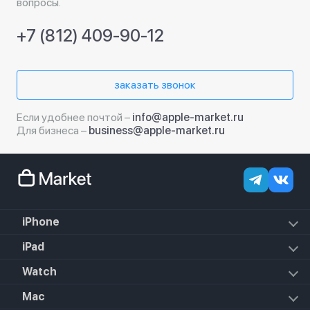
вопросы.
+7 (812) 409-90-12
заказать звонок
Если удобнее почтой –
info@apple-market.ru
Для бизнеса –
business@apple-market.ru
iPhone
iPhone 17e
iPad
iPhone 17 Pro Max
iPad Air (2022)
Watch
iPhone 17 Pro
iPad Mini 6 (2021)
iPhone 17 Air
Apple Watch SE 3 2025
Mac
iPad 10.2 (2021)
iPhone 17
Apple Watch Series 10