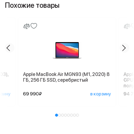
Похожие товары
D3),
Apple MacBook Air MGN93 (M1, 2020) 8
Appl
ГБ, 256 ГБ SSD, серебристый
GPU,
пол
рзину
69 990₽
в корзину
94 