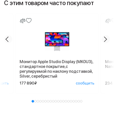
С этим товаром часто покупают
Монитор Apple Studio Display (MK0U3),
Мони
стандартное покрытие,с
Nano
регулируемой по наклону подставкой,
Silver, серебристый
щить
177 890₽
сообщить
234