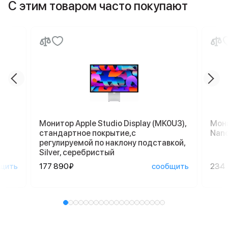
С этим товаром часто покупают
Монитор Apple Studio Display (MK0U3),
Мони
стандартное покрытие,с
Nano
регулируемой по наклону подставкой,
Silver, серебристый
щить
177 890₽
сообщить
234