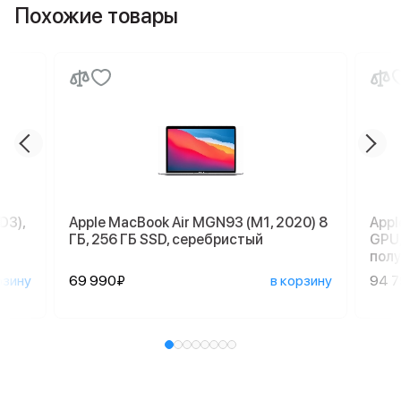
Похожие товары
D3),
Apple MacBook Air MGN93 (M1, 2020) 8
Appl
ГБ, 256 ГБ SSD, серебристый
GPU,
пол
рзину
69 990₽
в корзину
94 