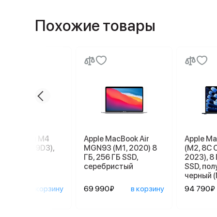
Похожие товары
e Mac mini M4
Apple MacBook Air
Apple Ma
56 ГБ (MU9D3),
MGN93 (M1, 2020) 8
(M2, 8C 
r
ГБ, 256 ГБ SSD,
2023), 8 
серебристый
SSD, по
черный 
090₽
в корзину
69 990₽
в корзину
94 790₽