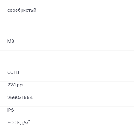
серебристый
M3
60 Гц
224 ppi
2560x1664
IPS
500 Кд/м²