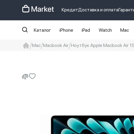
Кредит
Доставка и оплата
Гарант
Каталог
iPhone
iPad
Watch
Mac
Mac
Macbook Air
Ноутбук Apple Macbook Air 1
iphone
айфон
iPhone 14 pro
Iphon