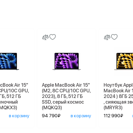
cBook Air 15"
Apple MacBook Air 15"
Ноутбук Appl
CPU/10C GPU,
(M2, 8C CPU/10C GPU,
MacBook Air 
ГБ, 512 ГБ
2023), 8 ГБ, 512 ГБ
2024 ) 8ГБ 2
луночный
SSD, серый космос
, сияющая з
(MQKX3)
(MQKQ3)
(MRYR3)
в корзину
94 790₽
в корзину
112 990₽