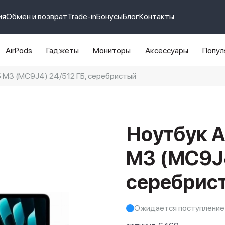
ия
Обмен и возврат
Trade-in
Бонусы
Блог
Контакты
AirPods
Гаджеты
Мониторы
Аксессуары
Попул
5 M3 (MC9J4) 24/512 ГБ, серебристый
e 14 pro max
айфон 14
Ноутбук A
M3 (MC9J4
серебрис
Ожидается поступление