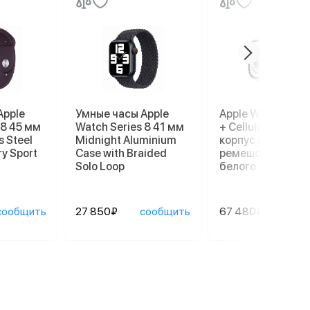
Apple
Умные часы Apple
Apple Watch Ultr
 8 45 мм
Watch Series 8 41 мм
+ Cellular, 49 мм,
s Steel
Midnight Aluminium
корпус из титана
ry Sport
Case with Braided
ремешок Ocean
Solo Loop
белого цвета
сообщить
27 850₽
сообщить
67 480₽
сооб