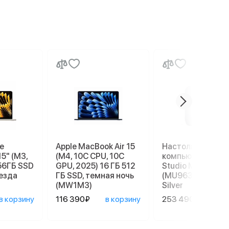
e
Apple MacBook Air 15
Настольный
15" (M3,
(M4, 10C CPU, 10C
компьютер Apple
56ГБ SSD
GPU, 2025) 16 ГБ 512
Studio M4 Max
везда
ГБ SSD, темная ночь
(MU963), 36/512 
(MW1M3)
Silver
в корзину
116 390₽
в корзину
253 490₽
в ко