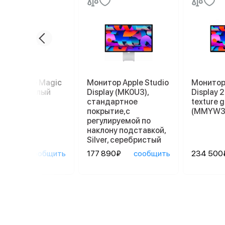
пад Apple Magic
Монитор Apple Studio
Монитор 
kpad 2, белый
Display (MK0U3),
Display 
стандартное
texture g
покрытие,с
(MMYW3
регулируемой по
наклону подставкой,
Silver, серебристый
90₽
сообщить
177 890₽
сообщить
234 500