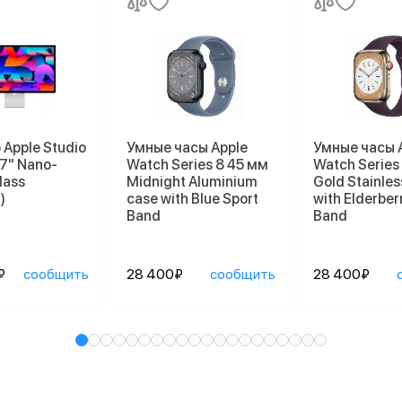
Apple Studio
Умные часы Apple
Умные часы 
27" Nano-
Watch Series 8 45 мм
Watch Series
lass
Midnight Aluminium
Gold Stainles
)
case with Blue Sport
with Elderber
Band
Band
₽
сообщить
28 400₽
сообщить
28 400₽