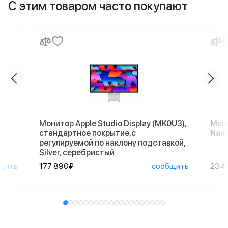
С этим товаром часто покупают
Монитор Apple Studio Display (MK0U3),
Мони
стандартное покрытие,с
Nano
регулируемой по наклону подставкой,
Silver, серебристый
щить
177 890₽
сообщить
234