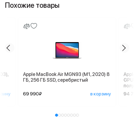
Похожие товары
D3),
Apple MacBook Air MGN93 (M1, 2020) 8
Appl
ГБ, 256 ГБ SSD, серебристый
GPU,
пол
рзину
69 990₽
в корзину
94 