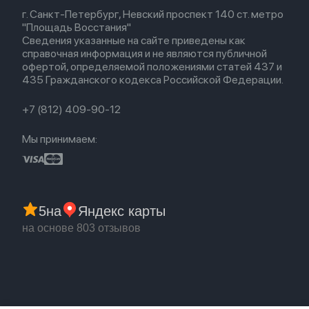
Весь каталог
Политика возврата
Airpods (1-е)
г. Санкт-Петербург, Невский проспект 140 ст. метро
Новые поступления
Политика конфиденциальности
EarPods
"Площадь Восстания"
Популярное
Оплата и доставка
Сведения указанные на сайте приведены как
Акции
Партнерская программа
справочная информация и не являются публичной
Гарантия
офертой, определяемой положениями статей 437 и
Обмен и возврат
435 Гражданского кодекса Российской Федерации.
Бонусы
Trade-in
+7 (812) 409-90-12
Мы принимаем:
5
на
Яндекс карты
на основе 803 отзывов