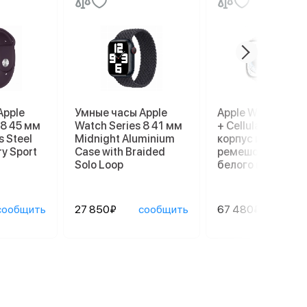
Apple
Умные часы Apple
Apple Watch Ultr
 8 45 мм
Watch Series 8 41 мм
+ Cellular, 49 мм,
s Steel
Midnight Aluminium
корпус из титана
ry Sport
Case with Braided
ремешок Ocean
Solo Loop
белого цвета
сообщить
27 850₽
сообщить
67 480₽
сооб