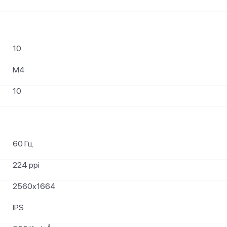
10
M4
10
60 Гц
224 ppi
2560x1664
IPS