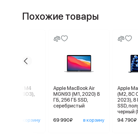
Похожие товары
e Mac mini M4
Apple MacBook Air
Apple Ma
56 ГБ (MU9D3),
MGN93 (M1, 2020) 8
(M2, 8C 
r
ГБ, 256 ГБ SSD,
2023), 8 
серебристый
SSD, по
черный 
890₽
в корзину
69 990₽
в корзину
94 790₽