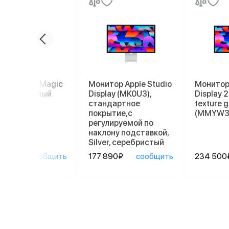
пад Apple Magic
Монитор Apple Studio
Монитор 
kpad 2, белый
Display (MK0U3),
Display 
стандартное
texture g
покрытие,с
(MMYW3
регулируемой по
наклону подставкой,
Silver, серебристый
90₽
сообщить
177 890₽
сообщить
234 500