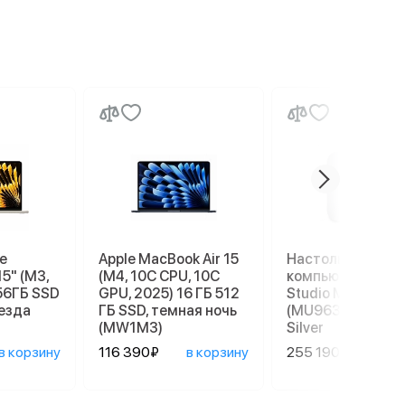
e
Apple MacBook Air 15
Настольный
15" (M3,
(M4, 10C CPU, 10C
компьютер Apple
56ГБ SSD
GPU, 2025) 16 ГБ 512
Studio M4 Max
везда
ГБ SSD, темная ночь
(MU963), 36/512 
(MW1M3)
Silver
в корзину
116 390₽
в корзину
255 190₽
в ко