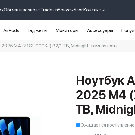
ия
Обмен и возврат
Trade-in
Бонусы
Блог
Контакты
AirPods
Гаджеты
Мониторы
Аксессуары
Попул
3 2025 M4 (Z1GU000KJ) 32/1 TB, Midnight, темная ночь
e 14 pro max
айфон 14
Ноутбук A
2025 M4 
TB, Midnig
Ожидается поступление