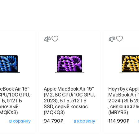
cBook Air 15"
Apple MacBook Air 15"
Ноутбук Appl
CPU/10C GPU,
(M2, 8C CPU/10C GPU,
MacBook Air 
ГБ, 512 ГБ
2023), 8 ГБ, 512 ГБ
2024 ) 8ГБ 2
луночный
SSD, серый космос
, сияющая з
(MQKX3)
(MQKQ3)
(MRYR3)
в корзину
94 790₽
в корзину
114 990₽