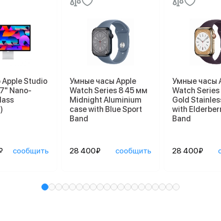
Apple Studio
Умные часы Apple
Умные часы 
27" Nano-
Watch Series 8 45 мм
Watch Series
lass
Midnight Aluminium
Gold Stainles
)
case with Blue Sport
with Elderber
Band
Band
₽
сообщить
28 400₽
сообщить
28 400₽