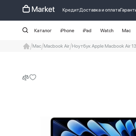
Кредит
Доставка и оплата
Гарант
Каталог
iPhone
iPad
Watch
Mac
Mac
Macbook Air
Ноутбук Apple Macbook Air 1
iphone
айфон
iPhone 14 pro
Iphon