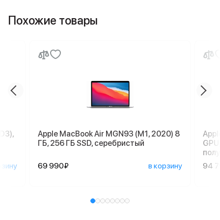
Похожие товары
D3),
Apple MacBook Air MGN93 (M1, 2020) 8
Appl
ГБ, 256 ГБ SSD, серебристый
GPU,
пол
рзину
69 990₽
в корзину
94 