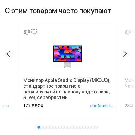
С этим товаром часто покупают
Монитор Apple Studio Display (MK0U3),
Мони
стандартное покрытие,с
Nano
регулируемой по наклону подставкой,
Silver, серебристый
щить
177 890₽
сообщить
234