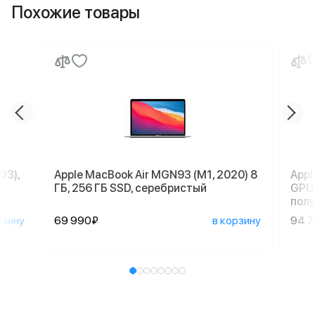
Похожие товары
D3),
Apple MacBook Air MGN93 (M1, 2020) 8
Appl
ГБ, 256 ГБ SSD, серебристый
GPU,
пол
рзину
69 990₽
в корзину
94 