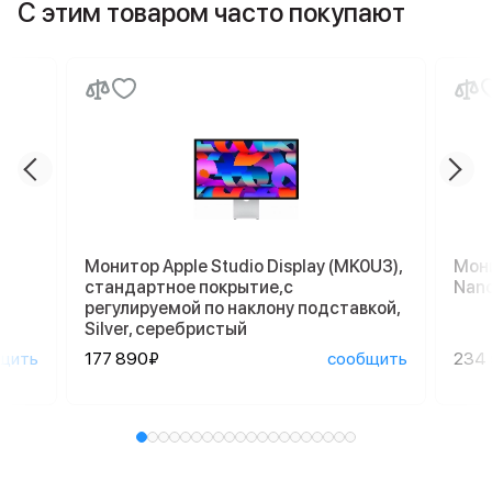
С этим товаром часто покупают
Монитор Apple Studio Display (MK0U3),
Мони
стандартное покрытие,с
Nano
регулируемой по наклону подставкой,
Silver, серебристый
щить
177 890₽
сообщить
234