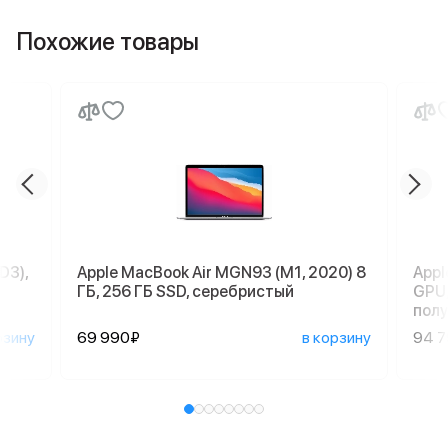
Похожие товары
D3),
Apple MacBook Air MGN93 (M1, 2020) 8
Appl
ГБ, 256 ГБ SSD, серебристый
GPU,
пол
рзину
69 990₽
в корзину
94 