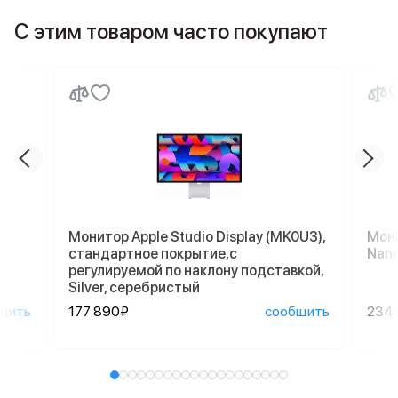
С этим товаром часто покупают
Монитор Apple Studio Display (MK0U3),
Мони
стандартное покрытие,с
Nano
регулируемой по наклону подставкой,
Silver, серебристый
щить
177 890₽
сообщить
234