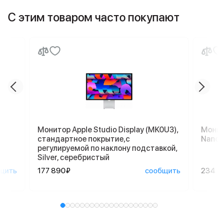
С этим товаром часто покупают
Монитор Apple Studio Display (MK0U3),
Мони
стандартное покрытие,с
Nano
регулируемой по наклону подставкой,
Silver, серебристый
щить
177 890₽
сообщить
234