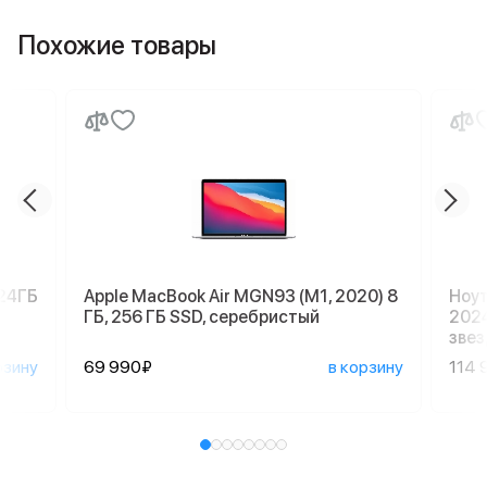
Похожие товары
024ГБ
Apple MacBook Air MGN93 (M1, 2020) 8
Ноут
ГБ, 256 ГБ SSD, серебристый
2024
звез
рзину
69 990₽
в корзину
114 