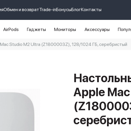
ия
Обмен и возврат
Trade-in
Бонусы
Блог
Контакты
AirPods
Гаджеты
Мониторы
Аксессуары
Попул
ac Studio M2 Ultra (Z1800003Z), 128/1024 ГБ, серебристый
e 14 pro max
айфон 14
Настольн
Apple Mac 
(Z1800003
серебрис