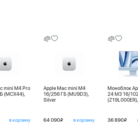
c mini M4 Pro
Apple Mac mini M4
Моноблок Ap
Б (MCX44),
16/256 ГБ (MU9D3),
24 M3 16/10
Silver
(Z19L000ER),
₽
в корзину
64 090₽
в корзину
36 890₽