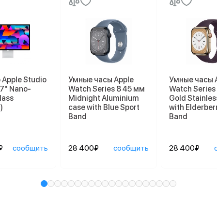
Apple Studio
Умные часы Apple
Умные часы 
27" Nano-
Watch Series 8 45 мм
Watch Series
lass
Midnight Aluminium
Gold Stainles
)
case with Blue Sport
with Elderber
Band
Band
₽
сообщить
28 400₽
сообщить
28 400₽