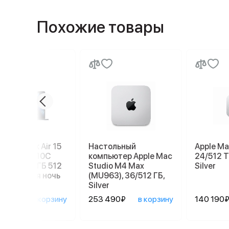
Похожие товары
e MacBook Air 15
Настольный
Apple Ma
 10C CPU, 10C
компьютер Apple Mac
24/512 Т
 2025) 16 ГБ 512
Studio M4 Max
Silver
SD, темная ночь
(MU963), 36/512 ГБ,
1M3)
Silver
390₽
в корзину
253 490₽
в корзину
140 190