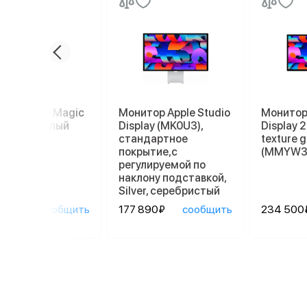
пад Apple Magic
Монитор Apple Studio
Монитор 
kpad 2, белый
Display (MK0U3),
Display 
стандартное
texture g
покрытие,с
(MMYW3
регулируемой по
наклону подставкой,
Silver, серебристый
90₽
сообщить
177 890₽
сообщить
234 500