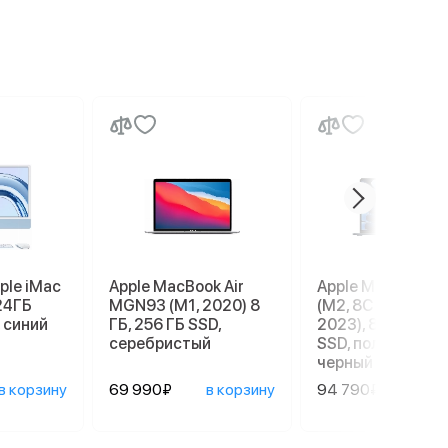
ple iMac
Apple MacBook Air
Apple MacBook Ai
24ГБ
MGN93 (M1, 2020) 8
(M2, 8C CPU/10C
 синий
ГБ, 256 ГБ SSD,
2023), 8 ГБ, 512 Г
серебристый
SSD, полуночный
черный (MQKX3)
в корзину
69 990₽
в корзину
94 790₽
в ко