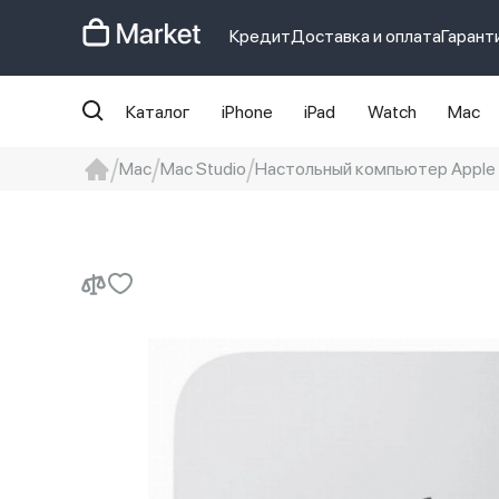
Кредит
Доставка и оплата
Гарант
Каталог
iPhone
iPad
Watch
Mac
Mac
Mac Studio
Настольный компьютер Apple M
iphone
айфон
iPhone 14 pro
Iphon