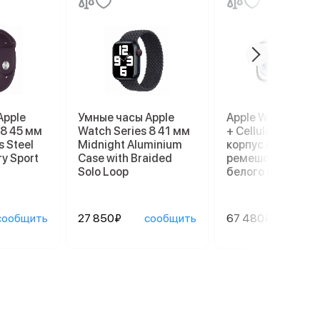
Apple
Умные часы Apple
Apple Watch Ultr
 8 45 мм
Watch Series 8 41 мм
+ Cellular, 49 мм,
s Steel
Midnight Aluminium
корпус из титана
ry Sport
Case with Braided
ремешок Ocean
Solo Loop
белого цвета
сообщить
27 850₽
сообщить
67 480₽
сооб