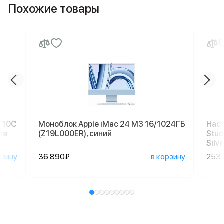
Похожие товары
, 10C
Моноблок Apple iMac 24 M3 16/1024ГБ
Наст
ая
(Z19L000ER), синий
Stud
Silve
рзину
36 890₽
в корзину
253