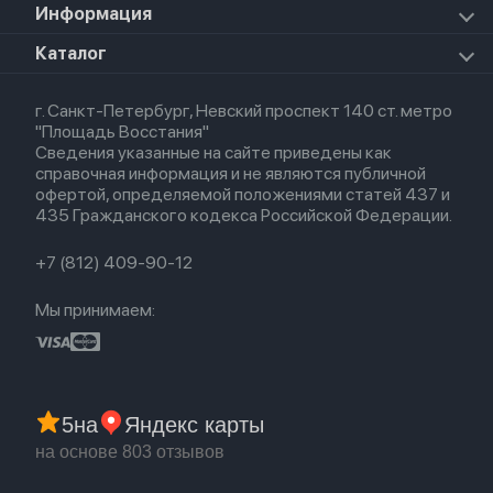
Apple Watch Series 9
iPad Pro 11 M5 (2025)
Для iPhone
Информация
Apple TV
Airpods Pro
Apple Watch Series 8
Для iPad
HomePod mini
Airpods Max
Apple Watch SE 2022
О магазине
Каталог
Для Macbook
HomePod 2
Airpods 3
Кредит
Для Apple Watch
AirTag
Airpods 2
Весь каталог
Политика возврата
Airpods (1-е)
г. Санкт-Петербург, Невский проспект 140 ст. метро
Новые поступления
Политика конфиденциальности
EarPods
"Площадь Восстания"
Популярное
Оплата и доставка
Сведения указанные на сайте приведены как
Акции
Партнерская программа
справочная информация и не являются публичной
Гарантия
офертой, определяемой положениями статей 437 и
Обмен и возврат
435 Гражданского кодекса Российской Федерации.
Бонусы
Trade-in
+7 (812) 409-90-12
Мы принимаем:
5
на
Яндекс карты
на основе 803 отзывов