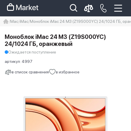
Mac
iMac
Моноблок iMac 24 M3 (Z19S000YC) 24/1024 ГБ, ор
iphone
айфон
iPhone 14 pro
Моноблок iMac 24 M3 (Z19S000YC)
Iphone 14 pro max
айфон 14
24/1024 ГБ, оранжевый
Ожидается поступление
артикул:
4997
в список сравнения
в избранное