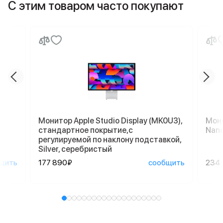
С этим товаром часто покупают
Монитор Apple Studio Display (MK0U3),
Мони
стандартное покрытие,с
Nano
регулируемой по наклону подставкой,
Silver, серебристый
щить
177 890₽
сообщить
234