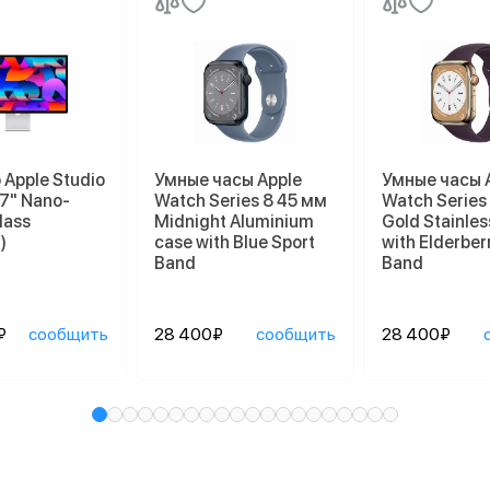
Apple Studio
Умные часы Apple
Умные часы 
27" Nano-
Watch Series 8 45 мм
Watch Series
lass
Midnight Aluminium
Gold Stainles
)
case with Blue Sport
with Elderber
Band
Band
₽
сообщить
28 400₽
сообщить
28 400₽