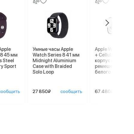
Apple
Умные часы Apple
Apple Watch Ultr
 8 45 мм
Watch Series 8 41 мм
+ Cellular, 49 мм,
s Steel
Midnight Aluminium
корпус из титана
ry Sport
Case with Braided
ремешок Ocean
Solo Loop
белого цвета
сообщить
27 850₽
сообщить
67 480₽
сооб