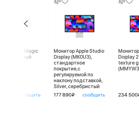
пад Apple Magic
Монитор Apple Studio
Монитор 
kpad 2, белый
Display (MK0U3),
Display 
стандартное
texture g
покрытие,с
(MMYW3
регулируемой по
наклону подставкой,
Silver, серебристый
90₽
сообщить
177 890₽
сообщить
234 500