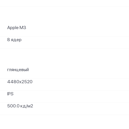
Apple M3
8 ядер
глянцевый
4480x2520
IPS
500.0 кд/м2