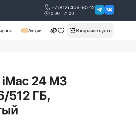
+7 (812) 409-90-12
10:00 - 21:00
ярное
Акции
В корзине пусто
 iMac 24 M3
6/512 ГБ,
тый