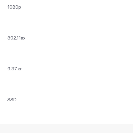
1080p
802.11ax
9.37 кг
SSD