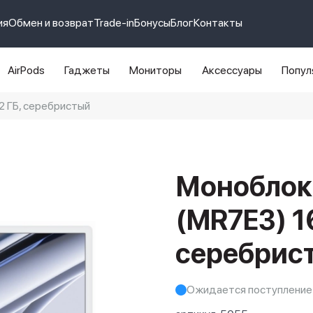
ия
Обмен и возврат
Trade-in
Бонусы
Блог
Контакты
AirPods
Гаджеты
Мониторы
Аксессуары
Попул
2 ГБ, серебристый
e 14 pro max
айфон 14
Моноблок
(MR7E3) 1
серебрис
Ожидается поступление