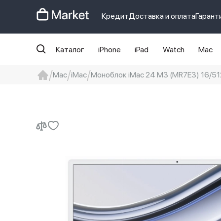
Кредит
Доставка и оплата
Гарант
Каталог
iPhone
iPad
Watch
Mac
Mac
iMac
Моноблок iMac 24 M3 (MR7E3) 16/51
iphone
айфон
iPhone 14 pro
Iphon