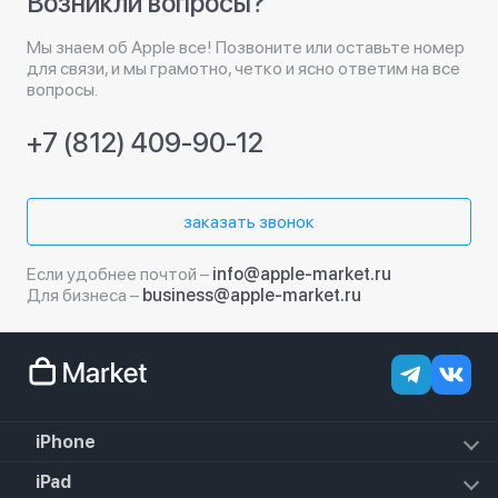
Возникли вопросы?
Мы знаем об Apple все! Позвоните или оставьте номер
для связи, и мы грамотно, четко и ясно ответим на все
вопросы.
+7 (812) 409-90-12
заказать звонок
Если удобнее почтой –
info@apple-market.ru
Для бизнеса –
business@apple-market.ru
iPhone
iPhone 17e
iPad