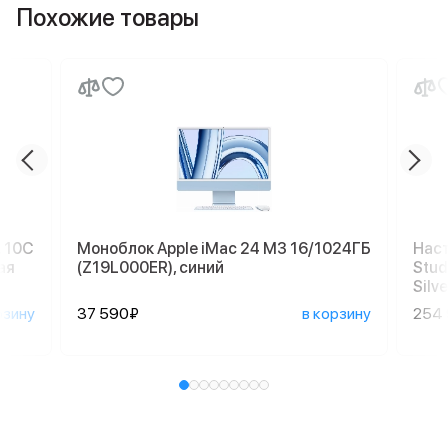
Похожие товары
, 10C
Моноблок Apple iMac 24 M3 16/1024ГБ
Наст
ая
(Z19L000ER), синий
Stud
Silve
рзину
37 590₽
в корзину
254