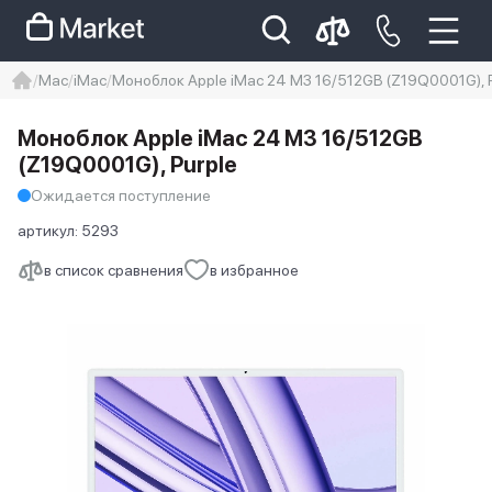
Mac
iMac
Моноблок Apple iMac 24 M3 16/512GB (Z19Q0001G), P
iphone
айфон
iPhone 14 pro
Моноблок Apple iMac 24 M3 16/512GB
Iphone 14 pro max
айфон 14
(Z19Q0001G), Purple
Ожидается поступление
артикул:
5293
в список сравнения
в избранное