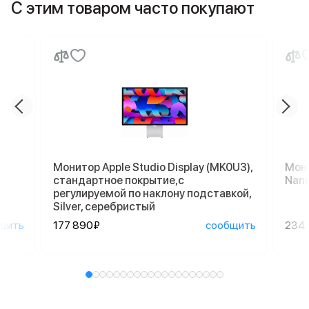
С этим товаром часто покупают
Монитор Apple Studio Display (MK0U3),
Мони
стандартное покрытие,с
Nano
регулируемой по наклону подставкой,
Silver, серебристый
щить
177 890₽
сообщить
234