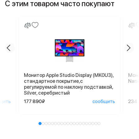
С этим товаром часто покупают
Монитор Apple Studio Display (MK0U3),
Мони
стандартное покрытие,с
Nano
регулируемой по наклону подставкой,
Silver, серебристый
щить
177 890₽
сообщить
234