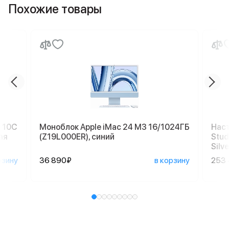
Похожие товары
, 10C
Моноблок Apple iMac 24 M3 16/1024ГБ
Наст
ая
(Z19L000ER), синий
Stud
Silve
рзину
36 890₽
в корзину
253