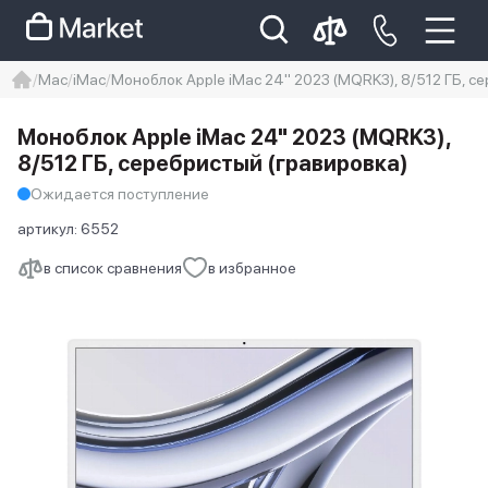
Mac
iMac
Моноблок Apple iMac 24" 2023 (MQRK3), 8/512 ГБ, с
iphone
айфон
iPhone 14 pro
Моноблок Apple iMac 24" 2023 (MQRK3),
Iphone 14 pro max
айфон 14
8/512 ГБ, серебристый (гравировка)
Ожидается поступление
артикул:
6552
в список сравнения
в избранное