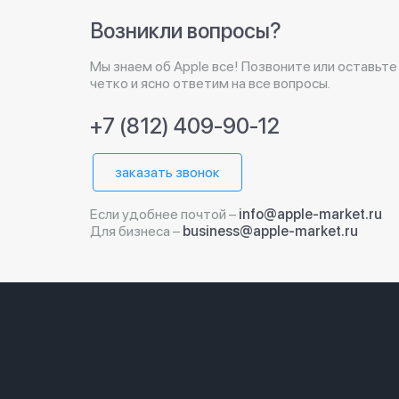
Возникли вопросы?
Мы знаем об Apple все! Позвоните или оставьте
четко и ясно ответим на все вопросы.
+7 (812) 409-90-12
заказать звонок
Если удобнее почтой –
info@apple-market.ru
Для бизнеса –
business@apple-market.ru