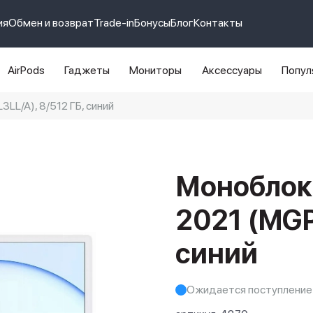
ия
Обмен и возврат
Trade-in
Бонусы
Блог
Контакты
AirPods
Гаджеты
Мониторы
Аксессуары
Попул
LL/A), 8/512 ГБ, синий
e 14 pro max
айфон 14
Моноблок 
2021 (MGP
синий
Ожидается поступление