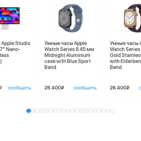
Apple Studio
Умные часы Apple
Умные часы 
27" Nano-
Watch Series 8 45 мм
Watch Series
lass
Midnight Aluminium
Gold Stainles
)
case with Blue Sport
with Elderber
Band
Band
₽
сообщить
28 400₽
сообщить
28 400₽