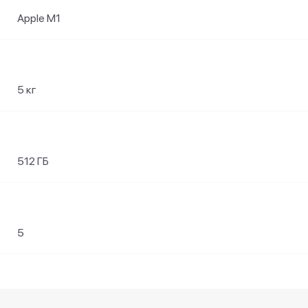
Apple M1
5 кг
512 ГБ
5