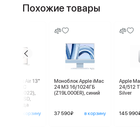
Похожие товары
e MacBook Air 13"
Моноблок Apple iMac
Apple Ma
W4 (M2, 8C
24 M3 16/1024ГБ
24/512 Т
8C GPU, 2022),
(Z19L000ER), синий
Silver
Б, 256 ГБ SSD,
ющая звезда
90₽
в корзину
37 590₽
в корзину
145 990