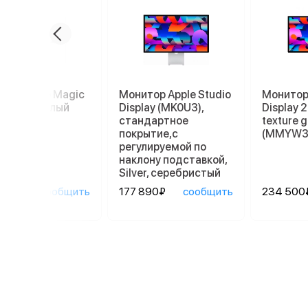
пад Apple Magic
Монитор Apple Studio
Монитор 
kpad 2, белый
Display (MK0U3),
Display 
стандартное
texture g
покрытие,с
(MMYW3
регулируемой по
наклону подставкой,
Silver, серебристый
90₽
сообщить
177 890₽
сообщить
234 500