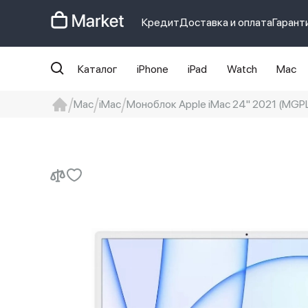
Кредит
Доставка и оплата
Гарант
Каталог
iPhone
iPad
Watch
Mac
Mac
iMac
Моноблок Apple iMac 24" 2021 (MGPL3
iphone
айфон
iPhone 14 pro
Iphon