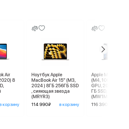
k Air
Ноутбук Apple
Apple MacBook Ai
2020) 8
MacBook Air 15" (M3,
(M4, 10C CPU, 10
D,
2024 ) 8ГБ 256ГБ SSD
GPU, 2025) 16 ГБ
й
, сияющая звезда
ГБ SSD, темная н
(MRYR3)
(MW1M3)
в корзину
114 990₽
в корзину
116 390₽
в ко