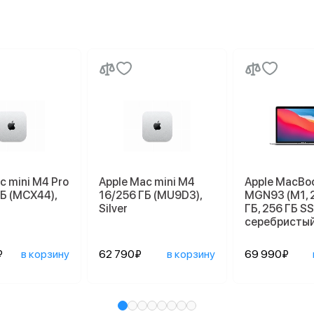
c mini M4 Pro
Apple Mac mini M4
Apple MacBoo
Б (MCX44),
16/256 ГБ (MU9D3),
MGN93 (M1, 
Silver
ГБ, 256 ГБ SS
серебристы
₽
в корзину
62 790₽
в корзину
69 990₽