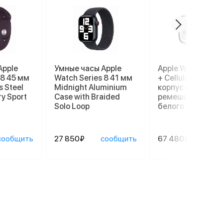
Apple
Умные часы Apple
Apple Watch Ultr
 8 45 мм
Watch Series 8 41 мм
+ Cellular, 49 мм,
s Steel
Midnight Aluminium
корпус из титана
ry Sport
Case with Braided
ремешок Ocean
Solo Loop
белого цвета
сообщить
27 850₽
сообщить
67 480₽
сооб