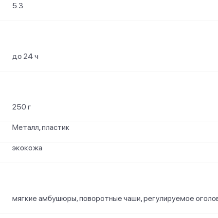
5.3
до 24 ч
250 г
Металл, пластик
экокожа
мягкие амбушюры, поворотные чаши, регулируемое оголо