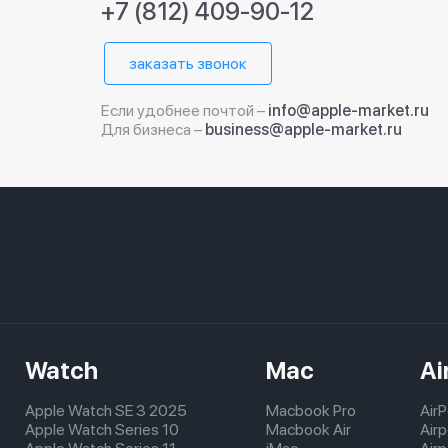
+7 (812) 409-90-12
заказать звонок
Если удобнее почтой –
info@apple-market.ru
Для бизнеса –
business@apple-market.ru
Watch
Mac
Ai
Apple Watch SE 3 2025
Macbook Pro
Air
Apple Watch Series 10
Macbook Air
Air