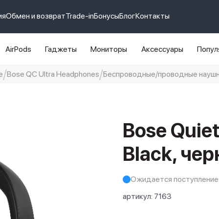
ия
Обмен и возврат
Trade-in
Бонусы
Блог
Контакты
AirPods
Гаджеты
Мониторы
Аксессуары
Попул
e
Bose QC Ultra Headphones
Беспроводные/проводные наушник
e 14 pro max
айфон 14
Bose Quiet
Black, че
Ожидается поступление
артикул:
7163