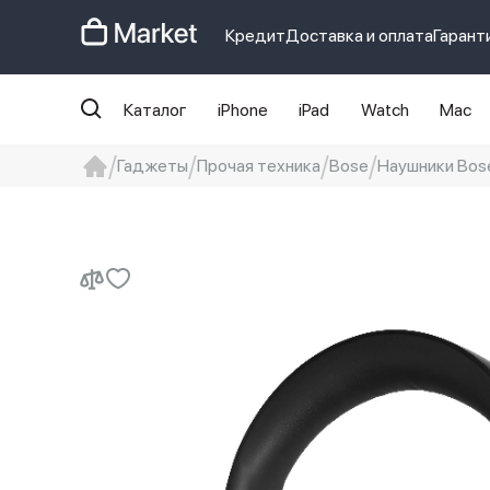
Кредит
Доставка и оплата
Гарант
Каталог
iPhone
iPad
Watch
Mac
Гаджеты
Прочая техника
Bose
Наушники Bos
iphone
айфон
iPhone 14 pro
Iphon