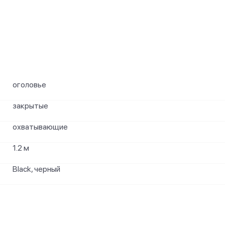
и
оголовье
закрытые
охватывающие
1.2 м
Black, черный