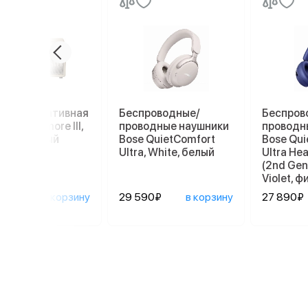
нка портативная
Беспроводные/
Беспров
hall Stanmore III,
проводные наушники
проводн
m, Бежевый
Bose QuietComfort
Bose Qui
Ultra, White, белый
Ultra He
(2nd Gen
Violet, 
890₽
в корзину
29 590₽
в корзину
27 890₽