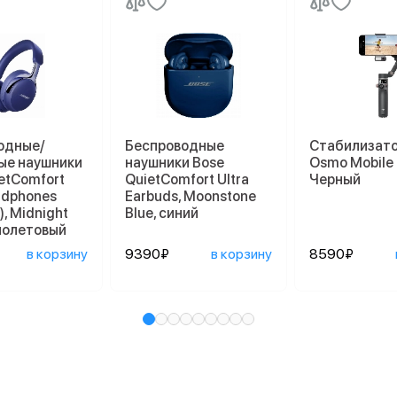
одные/
Беспроводные
Стабилизато
ые наушники
наушники Bose
Osmo Mobile 7
etComfort
QuietComfort Ultra
Черный
adphones
Earbuds, Moonstone
), Midnight
Blue, синий
фиолетовый
в корзину
9390₽
в корзину
8590₽