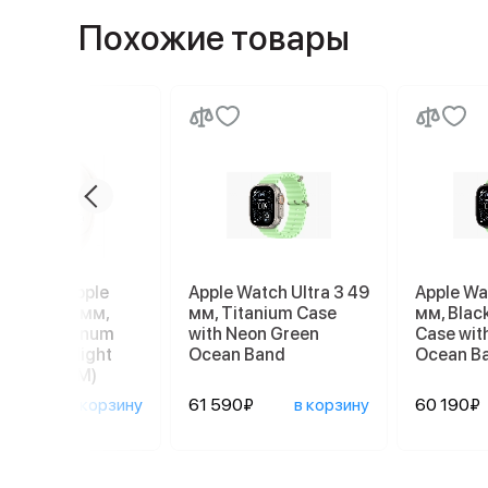
Похожие товары
е часы Apple
Apple Watch Ultra 3 49
Apple Wa
h SE 3 40 мм,
мм, Titanium Case
мм, Blac
light Aluminum
with Neon Green
Case wit
 with Starlight
Ocean Band
Ocean B
t Band (S/M)
990₽
в корзину
61 590₽
в корзину
60 190₽