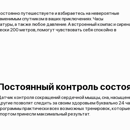
 постоянно путешествуете и взбираетесь на невероятные
езаменимым спутником в ваших приключениях. Часы
туры, а также любое давление. А встроенный компас и сирена
ески 200 метров, помогут чувствовать себя спокойно в
Постоянный контроль состо
Датчик контроля сокращений сердечной мышцы, сна, насыщен
ругие позволят следить за своим здоровьем буквально 24 час
рограммы практически всех возможных тренировок, которые 
портом принесли максимальный результат.