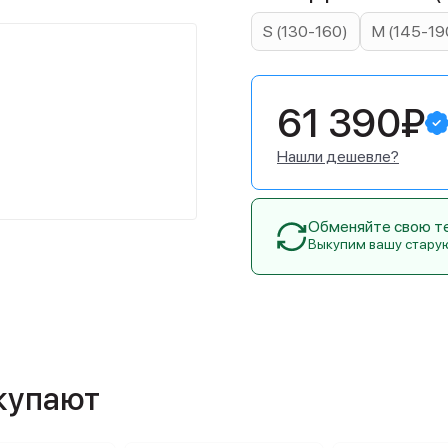
S (130-160)
M (145-19
61 390₽
Нашли дешевле?
Обменяйте свою тех
Выкупим вашу стару
окупают