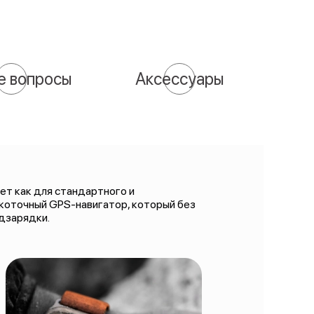
е вопросы
Аксессуары
дет как для стандартного и
сокоточный GPS-навигатор, который без
одзарядки.