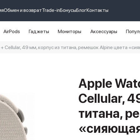
ия
Обмен и возврат
Trade-in
Бонусы
Блог
Контакты
AirPods
Гаджеты
Мониторы
Аксессуары
Попул
 + Cellular, 49 мм, корпус из титана, ремешок Alpine цвета «с
e 14 pro max
айфон 14
Apple Watc
Cellular, 
титана, р
«сияющая 