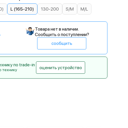
0)
L (165-210)
130-200
S/M
M/L
Товара нет в наличии.
Сообщить о поступлении?
сообщить
нику по trade-in
оценить устройство
ю технику