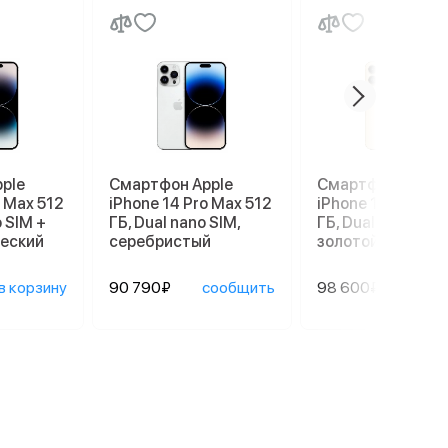
ple
Смартфон Apple
Смартфон Apple
o Max 512
iPhone 14 Pro Max 512
iPhone 14 Pro Ma
o SIM +
ГБ, Dual nano SIM,
ГБ, Dual nano SIM,
ческий
серебристый
золотой
в корзину
90 790₽
сообщить
98 600₽
сооб