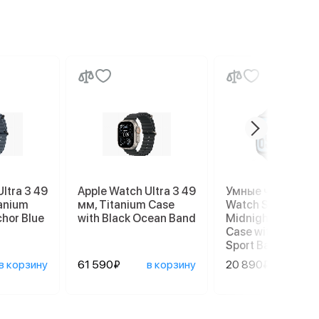
ltra 3 49
Apple Watch Ultra 3 49
Умные часы Appl
tanium
мм, Titanium Case
Watch SE 3 40 мм
chor Blue
with Black Ocean Band
Midnight Alumin
Case with Midnig
Sport Band (S/M)
в корзину
61 590₽
в корзину
20 890₽
в ко