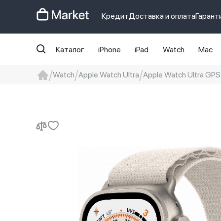
Кредит
Доставка и оплата
Гарант
Каталог
iPhone
iPad
Watch
Mac
Watch
Apple Watch Ultra
Apple Watch Ultra GPS
iphone
айфон
iPhone 14 pro
Iphon