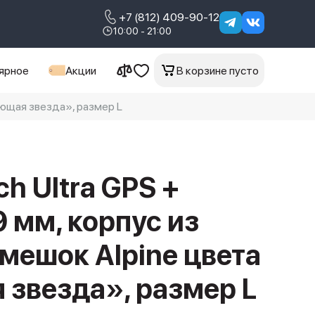
+7 (812) 409-90-12
10:00 - 21:00
ярное
Акции
В корзине пусто
ияющая звезда», размер L
h Ultra GPS +
49 мм, корпус из
емешок Alpine цвета
звезда», размер L