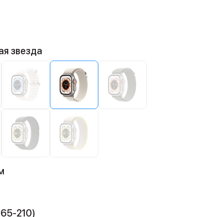
ая звезда
м
165-210)