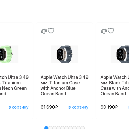
tch Ultra 3 49
Apple Watch Ultra 3 49
Apple Watch U
k Titanium
мм, Titanium Case
мм, Black Ti
h Neon Green
with Anchor Blue
Case with An
and
Ocean Band
Ocean Band
в корзину
61 690₽
в корзину
60 190₽