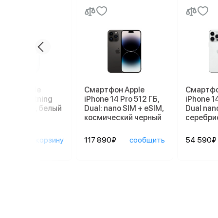
ники Apple
Смартфон Apple
Смартфо
ods 3 Lightning
iPhone 14 Pro 512 ГБ,
iPhone 14
ging Case, белый
Dual: nano SIM + eSIM,
Dual nan
космический черный
серебри
90₽
в корзину
117 890₽
сообщить
54 590₽