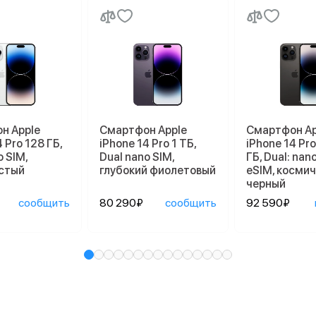
н Apple
Смартфон Apple
Смартфон Ap
 Pro 128 ГБ,
iPhone 14 Pro 1 ТБ,
iPhone 14 Pr
o SIM,
Dual nano SIM,
ГБ, Dual: nan
стый
глубокий фиолетовый
eSIM, косми
черный
сообщить
80 290₽
сообщить
92 590₽