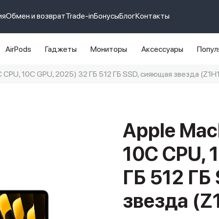
ия
Обмен и возврат
Trade-in
Бонусы
Блог
Контакты
AirPods
Гаджеты
Мониторы
Аксессуары
Попул
0C CPU, 10C GPU, 2025) 32 ГБ 512 ГБ SSD, сияющая звезда (Z1H
e 14 pro max
айфон 14
Apple Mac
10C CPU, 
ГБ 512 ГБ
звезда (Z