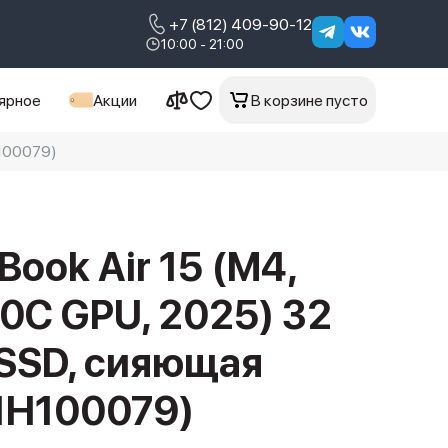
+7 (812) 409-90-12
10:00 - 21:00
ярное
Акции
В корзине пусто
100079) 
Book Air 15 (M4,
10C GPU, 2025) 32
 SSD, сияющая
1H100079)