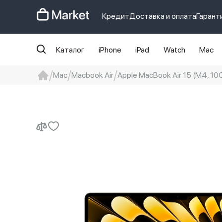
Кредит
Доставка и оплата
Гарант
Каталог
iPhone
iPad
Watch
Mac
Mac
Macbook Air
Apple MacBook Air 15 (M4, 1
iphone
айфон
iPhone 14 pro
Iphon