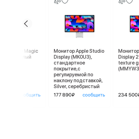
пад Apple Magic
Монитор Apple Studio
Монитор 
kpad 2, белый
Display (MK0U3),
Display 
стандартное
texture g
покрытие,с
(MMYW3
регулируемой по
наклону подставкой,
Silver, серебристый
90₽
сообщить
177 890₽
сообщить
234 500