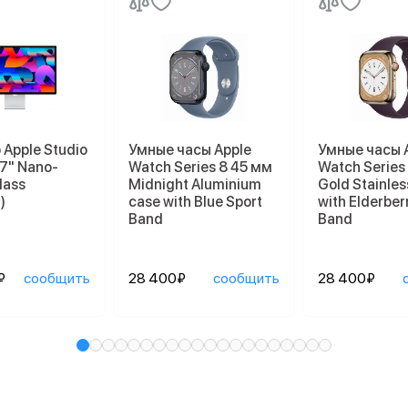
Apple Studio
Умные часы Apple
Умные часы 
27" Nano-
Watch Series 8 45 мм
Watch Series
lass
Midnight Aluminium
Gold Stainles
)
case with Blue Sport
with Elderber
Band
Band
₽
сообщить
28 400₽
сообщить
28 400₽