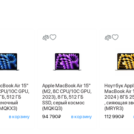
cBook Air 15"
Apple MacBook Air 15"
Ноутбук Appl
CPU/10C GPU,
(M2, 8C CPU/10C GPU,
MacBook Air 
ГБ, 512 ГБ
2023), 8 ГБ, 512 ГБ
2024 ) 8ГБ 2
луночный
SSD, серый космос
, сияющая з
(MQKX3)
(MQKQ3)
(MRYR3)
в корзину
94 790₽
в корзину
112 990₽