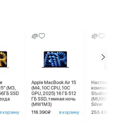
e
Apple MacBook Air 15
Настольный
15" (M3,
(M4, 10C CPU, 10C
компьютер Apple
56ГБ SSD
GPU, 2025) 16 ГБ 512
Studio M4 Max
везда
ГБ SSD, темная ночь
(MU963), 36/512 
(MW1M3)
Silver
в корзину
116 390₽
в корзину
253 490₽
в ко