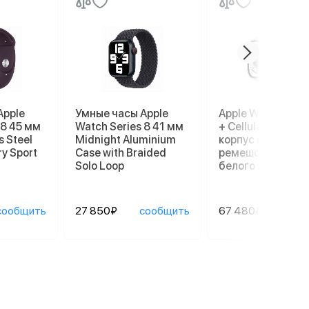
Apple
Умные часы Apple
Apple Watch Ultr
 8 45 мм
Watch Series 8 41 мм
+ Cellular, 49 мм,
s Steel
Midnight Aluminium
корпус из титана
ry Sport
Case with Braided
ремешок Ocean
Solo Loop
белого цвета
сообщить
27 850₽
сообщить
67 480₽
сооб