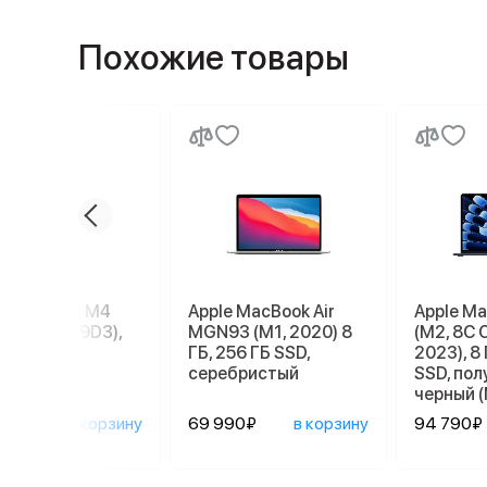
Похожие товары
e Mac mini M4
Apple MacBook Air
Apple Ma
56 ГБ (MU9D3),
MGN93 (M1, 2020) 8
(M2, 8C 
r
ГБ, 256 ГБ SSD,
2023), 8 
серебристый
SSD, по
черный 
090₽
в корзину
69 990₽
в корзину
94 790₽