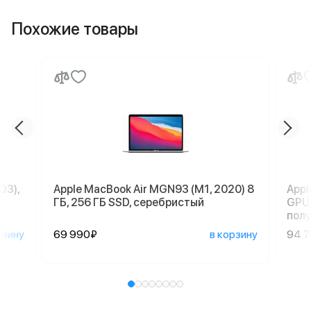
Похожие товары
D3),
Apple MacBook Air MGN93 (M1, 2020) 8
Appl
ГБ, 256 ГБ SSD, серебристый
GPU,
пол
рзину
69 990₽
в корзину
94 