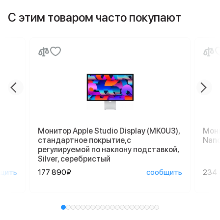
С этим товаром часто покупают
Монитор Apple Studio Display (MK0U3),
Мони
стандартное покрытие,с
Nano
регулируемой по наклону подставкой,
Silver, серебристый
щить
177 890₽
сообщить
234