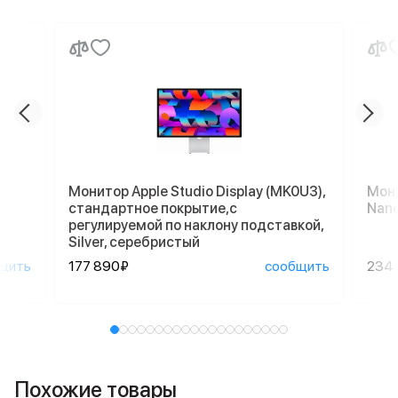
Монитор Apple Studio Display (MK0U3),
Мони
стандартное покрытие,с
Nano
регулируемой по наклону подставкой,
Silver, серебристый
щить
177 890₽
сообщить
234
Похожие товары