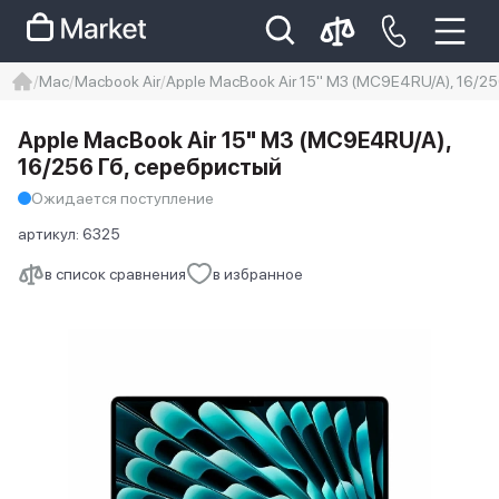
Mac
Macbook Air
Apple MacBook Air 15" M3 (MC9E4RU/A), 16/25
iphone
айфон
iPhone 14 pro
Apple MacBook Air 15" M3 (MC9E4RU/A),
Iphone 14 pro max
айфон 14
16/256 Гб, серебристый
Ожидается поступление
артикул:
6325
в список сравнения
в избранное