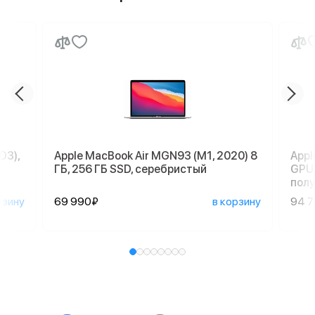
D3),
Apple MacBook Air MGN93 (M1, 2020) 8
Appl
ГБ, 256 ГБ SSD, серебристый
GPU,
пол
рзину
69 990₽
в корзину
94 