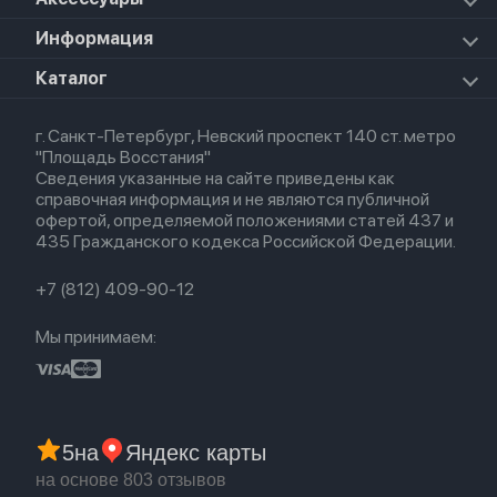
Mac Studio
Apple Watch Ultra
iPad Mini 7 (2024)
Прочая техника
Airpods Pro 2
Apple Watch Series 9
iPad Pro 11 M5 (2025)
Для iPhone
Информация
Apple TV
Airpods Pro
Apple Watch Series 8
Для iPad
HomePod mini
Airpods Max
Apple Watch SE 2022
О магазине
Каталог
Для Macbook
HomePod 2
Airpods 3
Кредит
Для Apple Watch
AirTag
Airpods 2
Весь каталог
Политика возврата
Airpods (1-е)
г. Санкт-Петербург, Невский проспект 140 ст. метро
Новые поступления
Политика конфиденциальности
EarPods
"Площадь Восстания"
Популярное
Оплата и доставка
Сведения указанные на сайте приведены как
Акции
Партнерская программа
справочная информация и не являются публичной
Гарантия
офертой, определяемой положениями статей 437 и
Обмен и возврат
435 Гражданского кодекса Российской Федерации.
Бонусы
Trade-in
+7 (812) 409-90-12
Мы принимаем:
5
на
Яндекс карты
на основе 803 отзывов