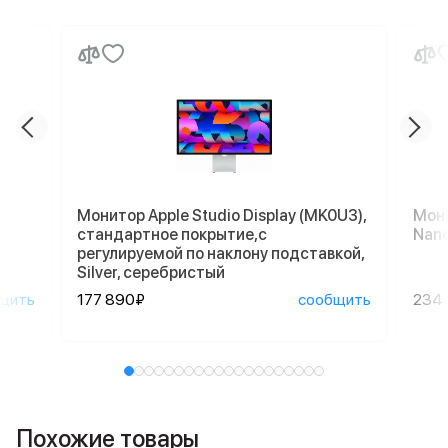
Монитор Apple Studio Display (MK0U3),
Мони
стандартное покрытие,с
Nano
регулируемой по наклону подставкой,
Silver, серебристый
щить
177 890₽
сообщить
234
Похожие товары