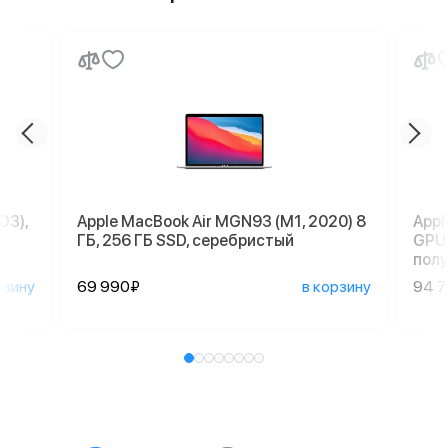
D3),
Apple MacBook Air MGN93 (M1, 2020) 8
Appl
ГБ, 256 ГБ SSD, серебристый
GPU,
пол
рзину
69 990₽
в корзину
94 