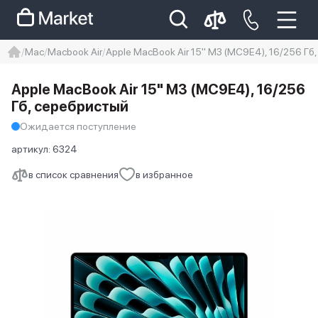
Mac
Macbook Air
Apple MacBook Air 15" M3 (MC9E4), 16/256 Гб
iphone
айфон
iPhone 14 pro
Apple MacBook Air 15" M3 (MC9E4), 16/256
Iphone 14 pro max
айфон 14
Гб, серебристый
Ожидается поступление
артикул:
6324
в список сравнения
в избранное