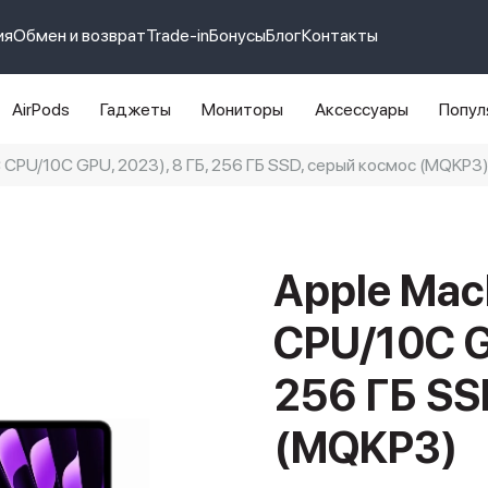
ия
Обмен и возврат
Trade-in
Бонусы
Блог
Контакты
AirPods
Гаджеты
Мониторы
Аксессуары
Попул
C CPU/10C GPU, 2023), 8 ГБ, 256 ГБ SSD, серый космос (MQKP3
e 14 pro max
айфон 14
Apple Mac
CPU/10C G
256 ГБ SS
(MQKP3)