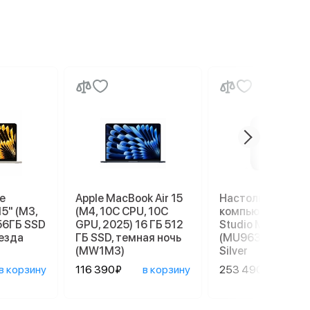
e
Apple MacBook Air 15
Настольный
15" (M3,
(M4, 10C CPU, 10C
компьютер Apple
56ГБ SSD
GPU, 2025) 16 ГБ 512
Studio M4 Max
везда
ГБ SSD, темная ночь
(MU963), 36/512 
(MW1M3)
Silver
в корзину
116 390₽
в корзину
253 490₽
в ко