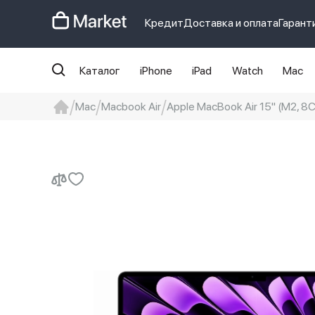
Кредит
Доставка и оплата
Гарант
Каталог
iPhone
iPad
Watch
Mac
Mac
Macbook Air
Apple MacBook Air 15" (M2, 8
iphone
айфон
iPhone 14 pro
Iphon