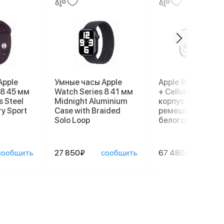
Apple
Умные часы Apple
Apple Watch Ultr
 8 45 мм
Watch Series 8 41 мм
+ Cellular, 49 мм,
s Steel
Midnight Aluminium
корпус из титана
ry Sport
Case with Braided
ремешок Ocean
Solo Loop
белого цвета
сообщить
27 850₽
сообщить
67 480₽
сооб