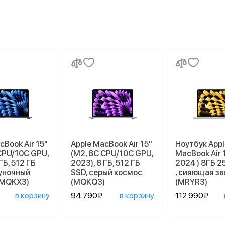
cBook Air 15"
Apple MacBook Air 15"
Ноутбук Appl
CPU/10C GPU,
(M2, 8C CPU/10C GPU,
MacBook Air 
ГБ, 512 ГБ
2023), 8 ГБ, 512 ГБ
2024 ) 8ГБ 2
луночный
SSD, серый космос
, сияющая з
(MQKX3)
(MQKQ3)
(MRYR3)
в корзину
94 790₽
в корзину
112 990₽