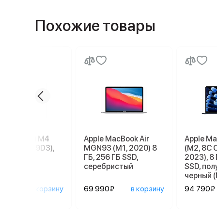
Похожие товары
e Mac mini M4
Apple MacBook Air
Apple Ma
56 ГБ (MU9D3),
MGN93 (M1, 2020) 8
(M2, 8C 
r
ГБ, 256 ГБ SSD,
2023), 8 
серебристый
SSD, по
черный 
090₽
в корзину
69 990₽
в корзину
94 790₽