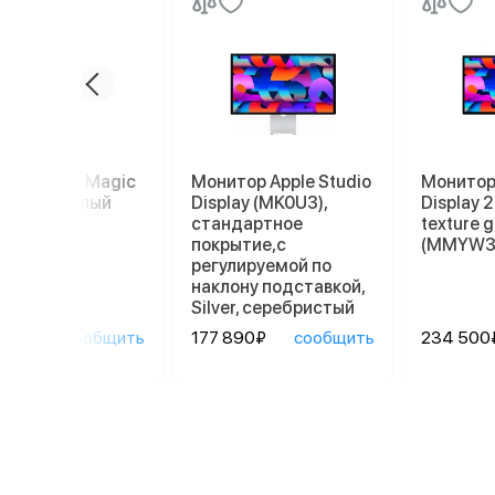
пад Apple Magic
Монитор Apple Studio
Монитор 
kpad 2, белый
Display (MK0U3),
Display 
стандартное
texture g
покрытие,с
(MMYW3
регулируемой по
наклону подставкой,
Silver, серебристый
90₽
сообщить
177 890₽
сообщить
234 500