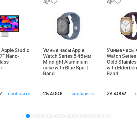
Apple Studio
Умные часы Apple
Умные часы 
27" Nano-
Watch Series 8 45 мм
Watch Series
lass
Midnight Aluminium
Gold Stainles
)
case with Blue Sport
with Elderber
Band
Band
₽
сообщить
28 400₽
сообщить
28 400₽