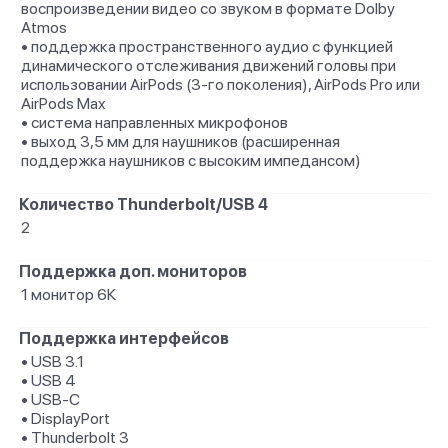
воспроизведении видео со звуком в формате Dolby
Atmos
• поддержка пространственного аудио с функцией
динамического отслеживания движений головы при
использовании AirPods (3‑го поколения), AirPods Pro или
AirPods Max
• система направленных микрофонов
• выход 3,5 мм для наушников (расширенная
поддержка наушников с высоким импедансом)
Количество Thunderbolt/USB 4
2
Поддержка доп. мониторов
1 монитор 6К
Поддержка интерфейсов
• USB 3.1
• USB 4
• USB-C
• DisplayPort
• Thunderbolt 3