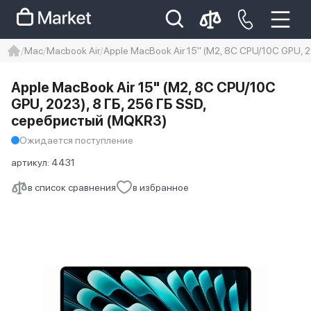
Mac
Macbook Air
Apple MacBook Air 15" (M2, 8C CPU/10C GPU, 
iphone
айфон
iPhone 14 pro
Apple MacBook Air 15" (M2, 8C CPU/10C
Iphone 14 pro max
айфон 14
GPU, 2023), 8 ГБ, 256 ГБ SSD,
серебристый (MQKR3)
Ожидается поступление
артикул:
4431
в список сравнения
в избранное