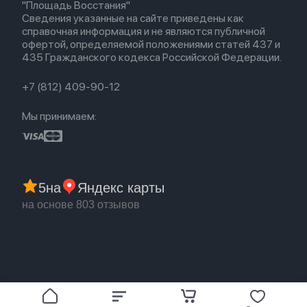
"Площадь Восстания"
Популярное
Оплата и доставка
Сведения указанные на сайте приведены как
Акции
Партнерская программа
справочная информация и не являются публичной
Гарантия
офертой, определяемой положениями статей 437 и
Обмен и возврат
435 Гражданского кодекса Российской Федерации.
Бонусы
Trade-in
+7 (812) 409-90-12
Мы принимаем:
5
на
Яндекс карты
на основе 803 отзывов