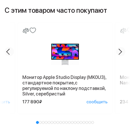
С этим товаром часто покупают
Монитор Apple Studio Display (MK0U3),
Мони
стандартное покрытие,с
Nano
регулируемой по наклону подставкой,
Silver, серебристый
щить
177 890₽
сообщить
234