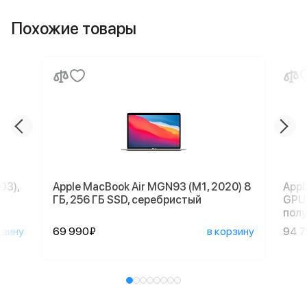
Похожие товары
D3),
Apple MacBook Air MGN93 (M1, 2020) 8
Appl
ГБ, 256 ГБ SSD, серебристый
GPU,
пол
рзину
69 990₽
в корзину
94 