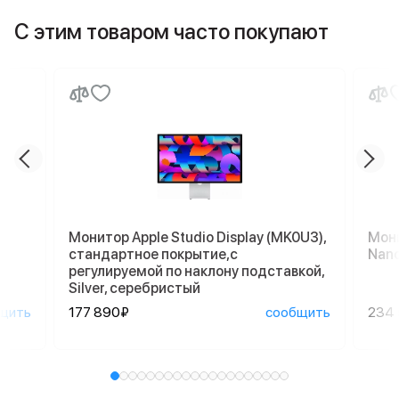
С этим товаром часто покупают
Монитор Apple Studio Display (MK0U3),
Мони
стандартное покрытие,с
Nano
регулируемой по наклону подставкой,
Silver, серебристый
щить
177 890₽
сообщить
234