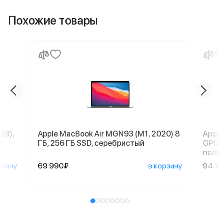
Похожие товары
D3),
Apple MacBook Air MGN93 (M1, 2020) 8
Appl
ГБ, 256 ГБ SSD, серебристый
GPU,
пол
рзину
69 990₽
в корзину
94 