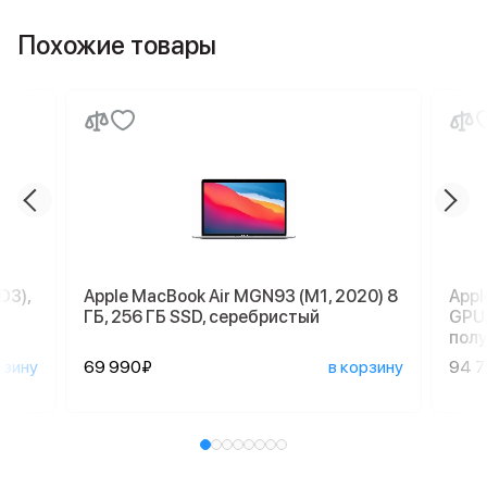
Похожие товары
D3),
Apple MacBook Air MGN93 (M1, 2020) 8
Appl
ГБ, 256 ГБ SSD, серебристый
GPU,
пол
рзину
69 990₽
в корзину
94 