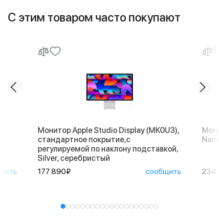
С этим товаром часто покупают
Монитор Apple Studio Display (MK0U3),
Мони
стандартное покрытие,с
Nano
регулируемой по наклону подставкой,
Silver, серебристый
щить
177 890₽
сообщить
234