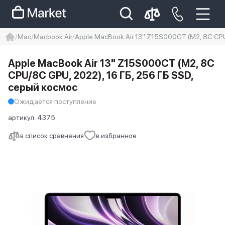
Mac
Macbook Air
Apple MacBook Air 13" Z15S000CT (M2, 8C CPU
iphone
айфон
iPhone 14 pro
Apple MacBook Air 13" Z15S000CT (M2, 8C
Iphone 14 pro max
айфон 14
CPU/8C GPU, 2022), 16 ГБ, 256 ГБ SSD,
серый космос
Ожидается поступление
артикул:
4375
в список сравнения
в избранное