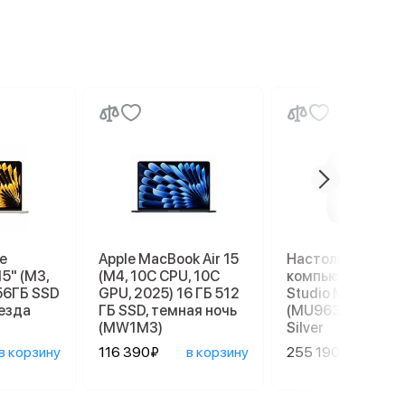
e
Apple MacBook Air 15
Настольный
15" (M3,
(M4, 10C CPU, 10C
компьютер Apple
56ГБ SSD
GPU, 2025) 16 ГБ 512
Studio M4 Max
везда
ГБ SSD, темная ночь
(MU963), 36/512 
(MW1M3)
Silver
в корзину
116 390₽
в корзину
255 190₽
в ко