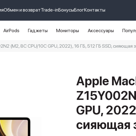
ия
Обмен и возврат
Trade-in
Бонусы
Блог
Контакты
AirPods
Гаджеты
Мониторы
Аксессуары
Попул
02N2 (M2, 8C CPU/10C GPU, 2022), 16 ГБ, 512 ГБ SSD, сияющая 
e 14 pro max
айфон 14
Apple Mac
Z15Y002N
GPU, 2022)
сияющая 