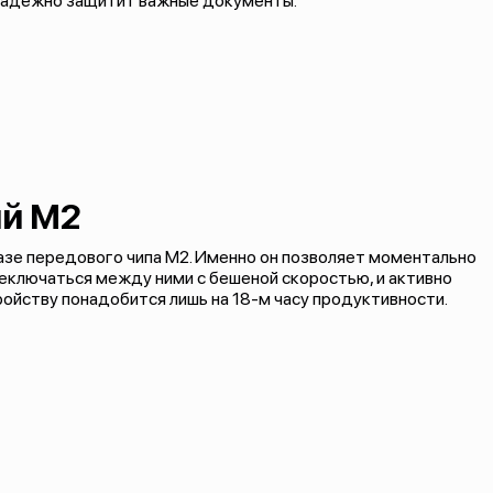
надежно защитит важные документы.
й M2
азе передового чипа M2. Именно он позволяет моментально
реключаться между ними с бешеной скоростью, и активно
ройству понадобится лишь на 18-м часу продуктивности.