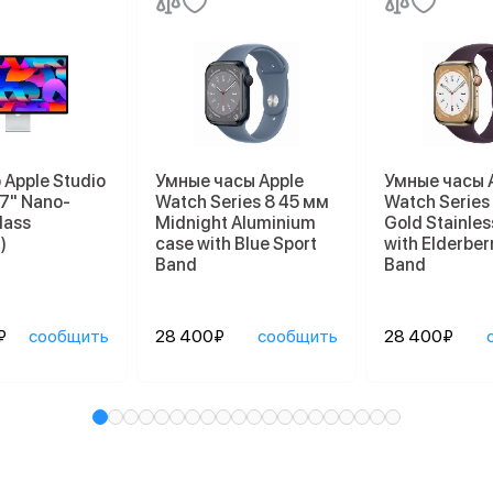
Apple Studio
Умные часы Apple
Умные часы 
27" Nano-
Watch Series 8 45 мм
Watch Series
lass
Midnight Aluminium
Gold Stainles
)
case with Blue Sport
with Elderber
Band
Band
₽
сообщить
28 400₽
сообщить
28 400₽