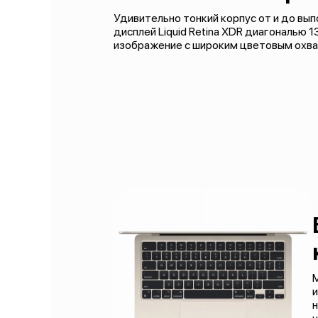
Удивительно тонкий корпус от и до вы
дисплей Liquid Retina XDR диагональю
изображение с широким цветовым охва
M
и
н