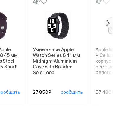
Apple
Умные часы Apple
Apple Watch Ultr
 8 45 мм
Watch Series 8 41 мм
+ Cellular, 49 мм,
s Steel
Midnight Aluminium
корпус из титана
ry Sport
Case with Braided
ремешок Ocean
Solo Loop
белого цвета
сообщить
27 850₽
сообщить
67 480₽
сооб