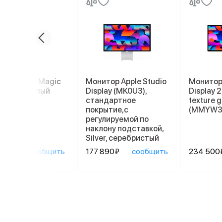
пад Apple Magic
Монитор Apple Studio
Монитор 
kpad 2, белый
Display (MK0U3),
Display 
стандартное
texture g
покрытие,с
(MMYW3
регулируемой по
наклону подставкой,
Silver, серебристый
90₽
сообщить
177 890₽
сообщить
234 500