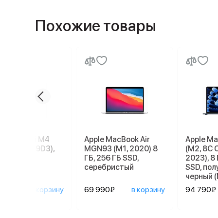
Похожие товары
e Mac mini M4
Apple MacBook Air
Apple Ma
56 ГБ (MU9D3),
MGN93 (M1, 2020) 8
(M2, 8C 
r
ГБ, 256 ГБ SSD,
2023), 8 
серебристый
SSD, по
черный 
890₽
в корзину
69 990₽
в корзину
94 790₽