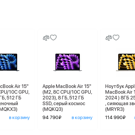
cBook Air 15"
Apple MacBook Air 15"
Ноутбук Appl
CPU/10C GPU,
(M2, 8C CPU/10C GPU,
MacBook Air 
ГБ, 512 ГБ
2023), 8 ГБ, 512 ГБ
2024 ) 8ГБ 2
луночный
SSD, серый космос
, сияющая з
(MQKX3)
(MQKQ3)
(MRYR3)
в корзину
94 790₽
в корзину
114 990₽