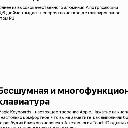
полнен из высококачественного алюминия. А потрясающий
 13,6 дюймов выдает невероятно четкое детализированное
том P3.
Бесшумная и многофункцио
клавиатура
agic Keyboards - настоящее творение Apple. Нажатие на кно
 настолько комфортное, что вы не заметите, как выполнили 
е разбудив близкого человека. А технология Touch ID одним 