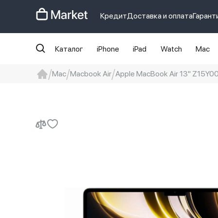
Кредит
Доставка и оплата
Гарант
Каталог
iPhone
iPad
Watch
Mac
Mac
Macbook Air
Apple MacBook Air 13" Z15Y0
iphone
айфон
iPhone 14 pro
Iphon