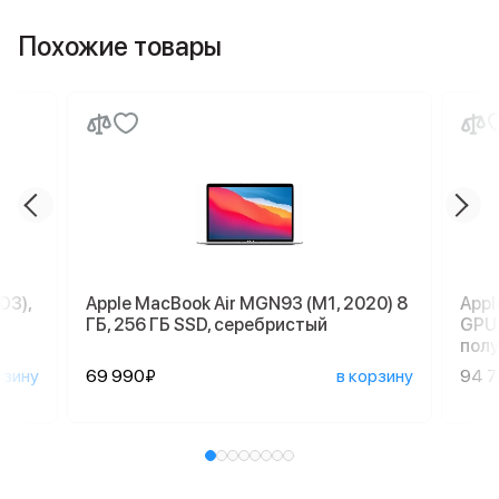
Похожие товары
D3),
Apple MacBook Air MGN93 (M1, 2020) 8
Appl
ГБ, 256 ГБ SSD, серебристый
GPU,
пол
рзину
69 990₽
в корзину
94 