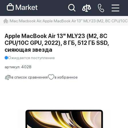
Mac
Macbook Air
Apple MacBook Air 13" MLY23 (M2, 8C CPU/10C
iphone
айфон
iPhone 14 pro
Apple MacBook Air 13" MLY23 (M2, 8C
Iphone 14 pro max
айфон 14
CPU/10C GPU, 2022), 8 ГБ, 512 ГБ SSD,
сияющая звезда
Ожидается поступление
артикул:
4028
в список сравнения
в избранное