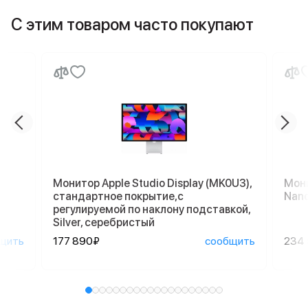
С этим товаром часто покупают
Монитор Apple Studio Display (MK0U3),
Мони
стандартное покрытие,с
Nano
регулируемой по наклону подставкой,
Silver, серебристый
щить
177 890₽
сообщить
234