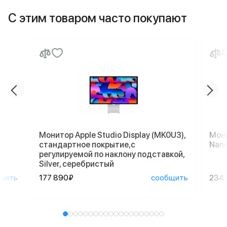
С этим товаром часто покупают
Монитор Apple Studio Display (MK0U3),
Мони
стандартное покрытие,с
Nano
регулируемой по наклону подставкой,
Silver, серебристый
щить
177 890₽
сообщить
234