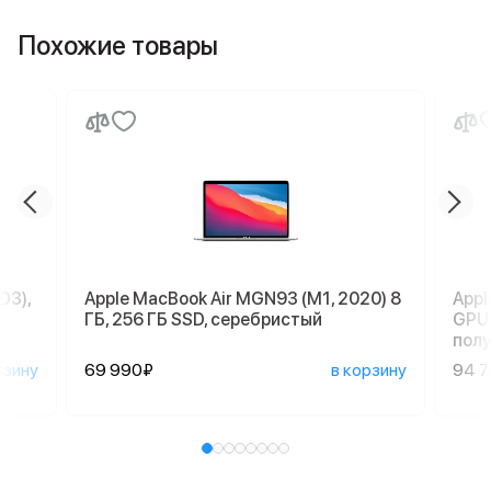
Похожие товары
D3),
Apple MacBook Air MGN93 (M1, 2020) 8
Appl
ГБ, 256 ГБ SSD, серебристый
GPU,
пол
рзину
69 990₽
в корзину
94 