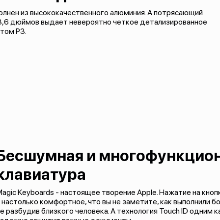
полнен из высококачественного алюминия. А потрясающий
 13,6 дюймов выдает невероятно четкое детализированное
том P3.
Бесшумная и многофункцио
клавиатура
agic Keyboards - настоящее творение Apple. Нажатие на кно
 настолько комфортное, что вы не заметите, как выполнили 
е разбудив близкого человека. А технология Touch ID одним 