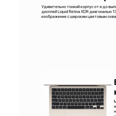
Удивительно тонкий корпус от и до вы
дисплей Liquid Retina XDR диагональю
изображение с широким цветовым охва
M
и
н