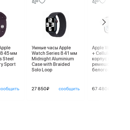
Apple
Умные часы Apple
Apple Watch Ultr
 8 45 мм
Watch Series 8 41 мм
+ Cellular, 49 мм,
s Steel
Midnight Aluminium
корпус из титана
ry Sport
Case with Braided
ремешок Ocean
Solo Loop
белого цвета
сообщить
27 850₽
сообщить
67 480₽
сооб