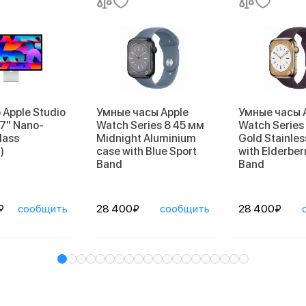
Apple Studio
Умные часы Apple
Умные часы 
27" Nano-
Watch Series 8 45 мм
Watch Series
lass
Midnight Aluminium
Gold Stainles
)
case with Blue Sport
with Elderber
Band
Band
₽
сообщить
28 400₽
сообщить
28 400₽