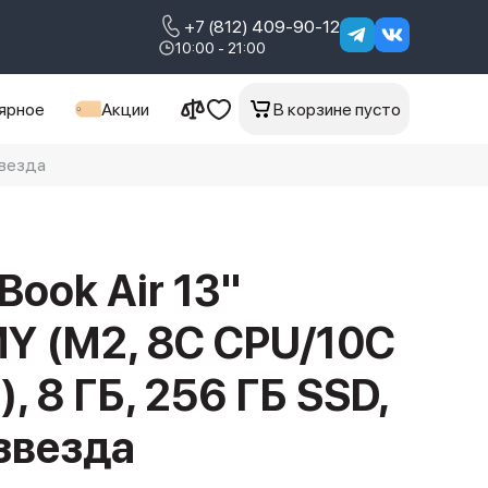
+7 (812) 409-90-12
10:00 - 21:00
ярное
Акции
В корзине пусто
звезда
Book Air 13"
Y (M2, 8C CPU/10C
, 8 ГБ, 256 ГБ SSD,
звезда