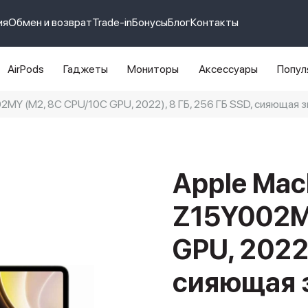
ия
Обмен и возврат
Trade-in
Бонусы
Блог
Контакты
AirPods
Гаджеты
Мониторы
Аксессуары
Попул
02MY (M2, 8C CPU/10C GPU, 2022), 8 ГБ, 256 ГБ SSD, сияющая 
e 14 pro max
айфон 14
Apple Mac
Z15Y002M
GPU, 2022)
сияющая 