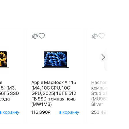
e
Apple MacBook Air 15
Настольный
15" (M3,
(M4, 10C CPU, 10C
компьютер Apple
56ГБ SSD
GPU, 2025) 16 ГБ 512
Studio M4 Max
везда
ГБ SSD, темная ночь
(MU963), 36/512 
(MW1M3)
Silver
в корзину
116 390₽
в корзину
253 490₽
в ко