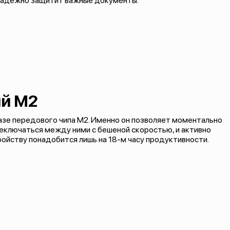
надежно защитит важные документы.
й M2
азе передового чипа M2. Именно он позволяет моментально
реключаться между ними с бешеной скоростью, и активно
ройству понадобится лишь на 18-м часу продуктивности.