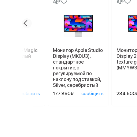
пад Apple Magic
Монитор Apple Studio
Монитор 
kpad 2, белый
Display (MK0U3),
Display 
стандартное
texture g
покрытие,с
(MMYW3
регулируемой по
наклону подставкой,
Silver, серебристый
90₽
сообщить
177 890₽
сообщить
234 500