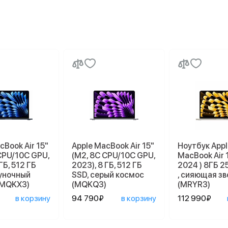
cBook Air 15"
Apple MacBook Air 15"
Ноутбук Appl
CPU/10C GPU,
(M2, 8C CPU/10C GPU,
MacBook Air 
ГБ, 512 ГБ
2023), 8 ГБ, 512 ГБ
2024 ) 8ГБ 2
луночный
SSD, серый космос
, сияющая з
(MQKX3)
(MQKQ3)
(MRYR3)
в корзину
94 790₽
в корзину
112 990₽