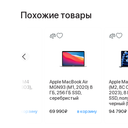
Похожие товары
e Mac mini M4
Apple MacBook Air
Apple Ma
56 ГБ (MU9D3),
MGN93 (M1, 2020) 8
(M2, 8C 
r
ГБ, 256 ГБ SSD,
2023), 8 
серебристый
SSD, по
черный 
090₽
в корзину
69 990₽
в корзину
94 790₽