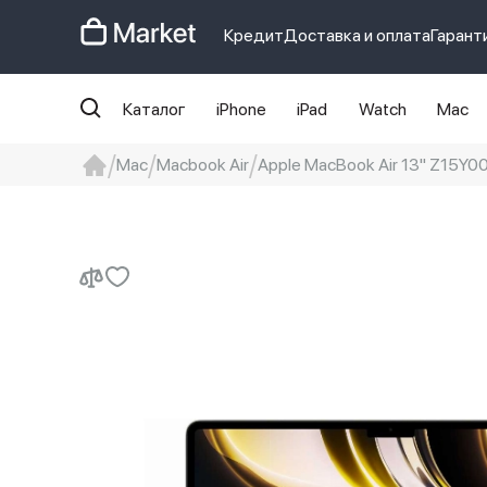
Кредит
Доставка и оплата
Гарант
Каталог
iPhone
iPad
Watch
Mac
Mac
Macbook Air
Apple MacBook Air 13" Z15Y0
iphone
айфон
iPhone 14 pro
Iphon