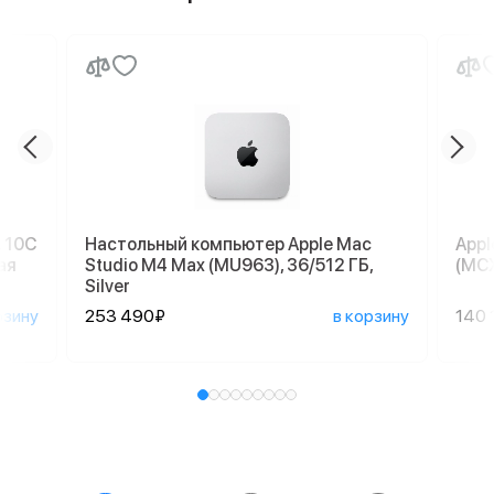
, 10C
Настольный компьютер Apple Mac
Appl
ая
Studio M4 Max (MU963), 36/512 ГБ,
(MCX
Silver
рзину
253 490₽
в корзину
140 