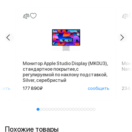
Монитор Apple Studio Display (MK0U3),
Мони
стандартное покрытие,с
Nano
регулируемой по наклону подставкой,
Silver, серебристый
щить
177 890₽
сообщить
234
Похожие товары